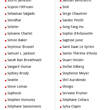
Storm Jameson
Samuel Benchetrit
Scipion l'Africain
Siné
Sebastiao Salgado
Serge Chaumier
Stendhal
Sandor Petöfi
Scheler
Song Fang-Hu
Sylvaine Charlet
Sophie d'Arbouville
Simon Baker
Sagesse juive
Seymour Brussel
Saint Isaac Le Syrien
Samuel L. Jackson
Sainte Thérèse d'Avila
Sarah Ban Breathnach
Stuart Heisler
Sangaré Oumar
Stefan Edberg
Sydney Brody
Stephenie Meyer
Seattle
Shrî Aurobindo
Steve Lomas
Shingis
Sophocle
Servane Prunier
Stephen Vizinczey
Stéphane Collaro
Stéphane Sansonnens
Sylva Clapin