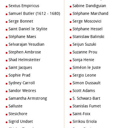
Sextus Empiricus
Sabine Dandiguian
Samuel Butler (1612 - 1680)
Stéphane Marchand
Serge Bonnet
Serge Moscovici
Saint Daniel le Stylite
Stéphane Hessel
Stéphane Maes
Stanislaw Balinski
Selvarajan Yesudian
Seijun Suzuki
Stephen Ambrose
Suzanne Prou
Shad Helmstetter
Sonja Henie
Saint Jacques
Siméon le Juste
Sophie Prad
Sergio Leone
Sydney Carroll
Simon Dussault
Sandor Weöres
Scott Adams
Samantha Armstrong
S. Schwarz-Bart
Salluste
Stanislas Fumet
Stesichore
Saint-Foix
Sigrid Undset
Sirikou Eriola