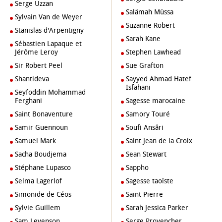
Serge Uzzan
Salämah Müssa
Sylvain Van de Weyer
Suzanne Robert
Stanislas d'Arpentigny
Sarah Kane
Sébastien Lapaque et
Jérôme Leroy
Stephen Lawhead
Sir Robert Peel
Sue Grafton
Shantideva
Sayyed Ahmad Hatef
Isfahani
Seyfoddin Mohammad
Ferghani
Sagesse marocaine
Saint Bonaventure
Samory Touré
Samir Guennoun
Soufi Ansâri
Samuel Mark
Saint Jean de la Croix
Sacha Boudjema
Sean Stewart
Stéphane Lupasco
Sappho
Selma Lagerlof
Sagesse taoïste
Simonide de Céos
Saint Pierre
Sylvie Guillem
Sarah Jessica Parker
Sam Levenson
Serge Provencher