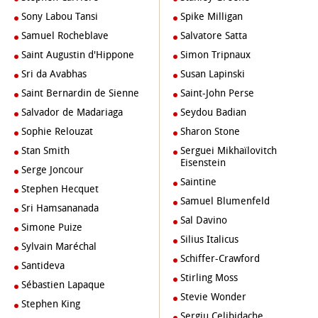
Sony Labou Tansi
Spike Milligan
Samuel Rocheblave
Salvatore Satta
Saint Augustin d'Hippone
Simon Tripnaux
Sri da Avabhas
Susan Lapinski
Saint Bernardin de Sienne
Saint-John Perse
Salvador de Madariaga
Seydou Badian
Sophie Relouzat
Sharon Stone
Stan Smith
Serguei Mikhaïlovitch
Eisenstein
Serge Joncour
Saintine
Stephen Hecquet
Samuel Blumenfeld
Sri Hamsananada
Sal Davino
Simone Puize
Silius Italicus
Sylvain Maréchal
Schiffer-Crawford
Santideva
Stirling Moss
Sébastien Lapaque
Stevie Wonder
Stephen King
Sergiu Celibidache