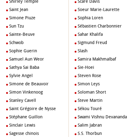
Shirley Temple
Scare Davis
Saint Jean
Soeur Marie-Laurette
Simone Piuze
Sophia Loren
Sun Tzu
Sébastien Charbonnier
Sainte-Beuve
Sahar Khalifa
Schwob
Sigmund Freud
Sophie Guerin
Slash
Samuel Aun Weor
Samira Makhmalbaf
Sathya Sai Baba
Sie-Hoei
Sylvie Angel
Steven Rose
Simone de Beauvoir
Simon Leys
Simon Vinkenoog
Soloman Short
Stanley Cavell
Steve Martin
Saint Grégoire de Nysse
Sékou Touré
Stéphane Guillon
Swami Vishnu Devananda
Sinclair Lewis
Salim Jabran
Sagesse chinois
S.S. Thorbun