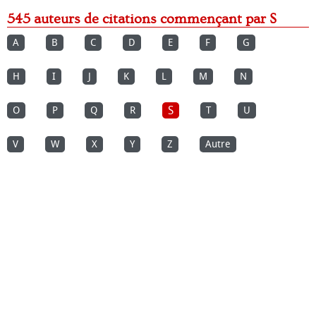
545 auteurs de citations commençant par S
A
B
C
D
E
F
G
H
I
J
K
L
M
N
S
O
P
Q
R
T
U
V
W
X
Y
Z
Autre