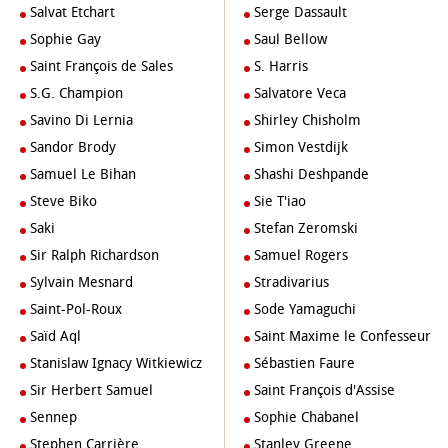
Salvat Etchart
Serge Dassault
Sophie Gay
Saul Bellow
Saint François de Sales
S. Harris
S.G. Champion
Salvatore Veca
Savino Di Lernia
Shirley Chisholm
Sandor Brody
Simon Vestdijk
Samuel Le Bihan
Shashi Deshpande
Steve Biko
Sie T'iao
Saki
Stefan Zeromski
Sir Ralph Richardson
Samuel Rogers
Sylvain Mesnard
Stradivarius
Saint-Pol-Roux
Sode Yamaguchi
Saïd Aql
Saint Maxime le Confesseur
Stanislaw Ignacy Witkiewicz
Sébastien Faure
Sir Herbert Samuel
Saint François d'Assise
Sennep
Sophie Chabanel
Stephen Carrière
Stanley Greene