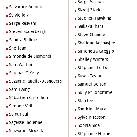
Serge Vachon
Salvatore Adamo
Slavoj Zizek
Sylvie Joly
Stephen Hawking
Serge Rezvani
Saikaku Ihara
Steven Soderbergh
Steve Chandler
Sandra Bullock
Shafique Keshavjee
Shéridan
Simonetta Greggio
Simonde de Sismondi
Shelley Winters
Sam Walton
Stéphane Le Foll
Seumas O'Kelly
Susan Taylor
Suzanne Ratelle-Desnoyers
Samuel Bolton
Sam Ewing
Sully Prudhomme
Sébastien Castellion
stan lee
Simone Veil
Sandrine Mura
Saint Paul
Sylvain Tesson
Sagesse indienne
Sophia Sida
Slawomir Mrozek
Stéphanie Hochet