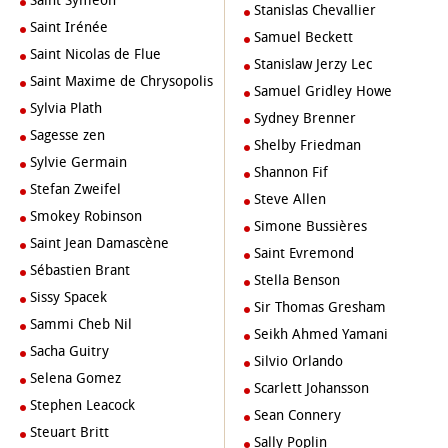
Saint Syméon
Stanislas Chevallier
Saint Irénée
Samuel Beckett
Saint Nicolas de Flue
Stanislaw Jerzy Lec
Saint Maxime de Chrysopolis
Samuel Gridley Howe
Sylvia Plath
Sydney Brenner
Sagesse zen
Shelby Friedman
Sylvie Germain
Shannon Fif
Stefan Zweifel
Steve Allen
Smokey Robinson
Simone Bussières
Saint Jean Damascène
Saint Evremond
Sébastien Brant
Stella Benson
Sissy Spacek
Sir Thomas Gresham
Sammi Cheb Nil
Seikh Ahmed Yamani
Sacha Guitry
Silvio Orlando
Selena Gomez
Scarlett Johansson
Stephen Leacock
Sean Connery
Steuart Britt
Sally Poplin