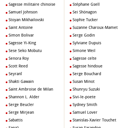
Sagesse militaire chinoise
Stéphane Gsell
Samuel Johnson
Sei Shönagon
Stoyan Mikhailovski
Sophie Tucker
Saint Antoine
Suzanne Charoux-Mamet
Simon Bolivar
Serge Godin
Sagesse Yi-King
Sylviane Dupuis
Sese Seko Mobutu
Simone Weil
Senora Roy
Sagesse celte
Scott Reed
Sagesse hindoue
Seyranî
Serge Bouchard
Shakti Gawain
Susan Minot
Saint Ambroise de Milan
Shunryu Suzuki
Shannon L. Alder
sivi-le-poete
Serge Beucler
Sydney Smith
Serge Mirjean
Samuel Lover
Sabattis
Stanislas-Xavier Touchet
Sana'i
Susan Sarandon