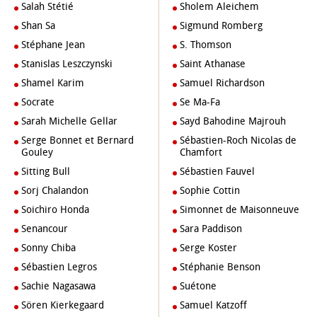
Salah Stétié
Sholem Aleichem
Shan Sa
Sigmund Romberg
Stéphane Jean
S. Thomson
Stanislas Leszczynski
Saint Athanase
Shamel Karim
Samuel Richardson
Socrate
Se Ma-Fa
Sarah Michelle Gellar
Sayd Bahodine Majrouh
Serge Bonnet et Bernard
Sébastien-Roch Nicolas de
Gouley
Chamfort
Sitting Bull
Sébastien Fauvel
Sorj Chalandon
Sophie Cottin
Soichiro Honda
Simonnet de Maisonneuve
Senancour
Sara Paddison
Sonny Chiba
Serge Koster
Sébastien Legros
Stéphanie Benson
Sachie Nagasawa
Suétone
Sören Kierkegaard
Samuel Katzoff