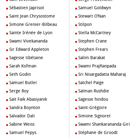
Sébastien Japrisot
Samuel Goldwyn
Saint Jean Chrysostome
Stewart O’Nan
Simone Grenier-Bilbeau
Stilpon
Sainte Irénée de Lyon
Stella McCartney
Swami Vivekananda
Stephen Crane
Sir Edward Appleton
Stephen Frears
Sagesse tibétaine
Salim Barakat
Sarah Kofman
Swami Prajñanpada
Seth Godin
Sri Nisargadatta Maharaj
Samuel Butler
Satchel Paige
Serge Roy
Salman Rushdie
Saït Faïk Abasiyanik
Sagesse hindou
Sandra Boynton
Saint-Grégoire
Salvador Dali
Simone Signoret
Sabine Weiss
Swami Shankarananda Giri
Samuel Pepys
Stéphane de Groodt