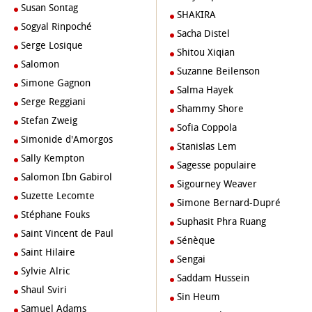
Susan Sontag
SHAKIRA
Sogyal Rinpoché
Sacha Distel
Serge Losique
Shitou Xiqian
Salomon
Suzanne Beilenson
Simone Gagnon
Salma Hayek
Serge Reggiani
Shammy Shore
Stefan Zweig
Sofia Coppola
Simonide d'Amorgos
Stanislas Lem
Sally Kempton
Sagesse populaire
Salomon Ibn Gabirol
Sigourney Weaver
Suzette Lecomte
Simone Bernard-Dupré
Stéphane Fouks
Suphasit Phra Ruang
Saint Vincent de Paul
Sénèque
Saint Hilaire
Sengai
Sylvie Alric
Saddam Hussein
Shaul Sviri
Sin Heum
Samuel Adams