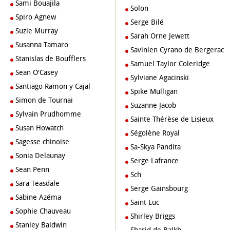
Sami Bouajila
Solon
Spiro Agnew
Serge Bilé
Suzie Murray
Sarah Orne Jewett
Susanna Tamaro
Savinien Cyrano de Bergerac
Stanislas de Boufflers
Samuel Taylor Coleridge
Sean O'Casey
Sylviane Agacinski
Santiago Ramon y Cajal
Spike Mulligan
Simon de Tournai
Suzanne Jacob
Sylvain Prudhomme
Sainte Thérèse de Lisieux
Susan Howatch
Ségolène Royal
Sagesse chinoise
Sa-Skya Pandita
Sonia Delaunay
Serge Lafrance
Sean Penn
Sch
Sara Teasdale
Serge Gainsbourg
Sabine Azéma
Saint Luc
Sophie Chauveau
Shirley Briggs
Stanley Baldwin