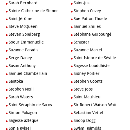
Sarah Bernhardt
Saint-Just
Sainte Catherine de Sienne
Stephen Covey
Saint Jérôme
Sue Patton Thoele
Steve McQueen
Samuel Smiles
Steven Spielberg
Stéphane Guibourgé
Soeur Emmanuelle
Schuster
Suzanne Paradis
Suzanne Martel
Serge Daney
Saint Isidore de Séville
Susan Anthony
Sagesse bouddhiste
Samuel Chamberlain
Sidney Poitier
Santoka
Stephen Coonts
Stephen Neill
Steve Jobs
Sarah Waters
Saint Matthieu
Saint Séraphin de Sarov
Sir Robert Watson-Watt
Simon Pokagon
Sebastian Vettel
Sagesse aztèque
Snoop Dogg
Sonia Rykiel
Swâmi Râmdâs