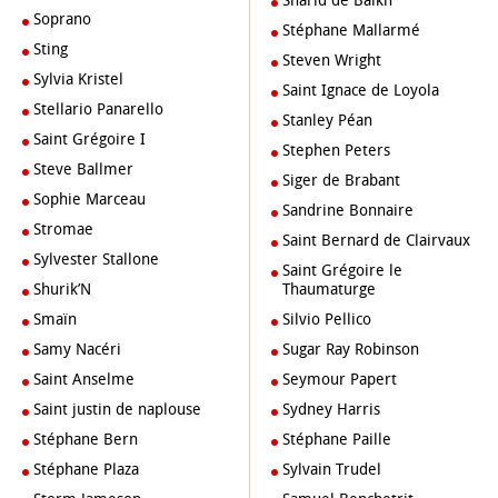
Sharid de Balkh
Soprano
Stéphane Mallarmé
Sting
Steven Wright
Sylvia Kristel
Saint Ignace de Loyola
Stellario Panarello
Stanley Péan
Saint Grégoire I
Stephen Peters
Steve Ballmer
Siger de Brabant
Sophie Marceau
Sandrine Bonnaire
Stromae
Saint Bernard de Clairvaux
Sylvester Stallone
Saint Grégoire le
Shurik’N
Thaumaturge
Smaïn
Silvio Pellico
Samy Nacéri
Sugar Ray Robinson
Saint Anselme
Seymour Papert
Saint justin de naplouse
Sydney Harris
Stéphane Bern
Stéphane Paille
Stéphane Plaza
Sylvain Trudel