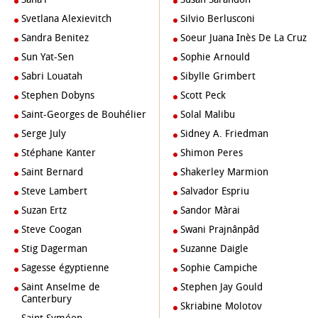
Svetlana Alexievitch
Silvio Berlusconi
Sandra Benitez
Soeur Juana Inès De La Cruz
Sun Yat-Sen
Sophie Arnould
Sabri Louatah
Sibylle Grimbert
Stephen Dobyns
Scott Peck
Saint-Georges de Bouhélier
Solal Malibu
Serge July
Sidney A. Friedman
Stéphane Kanter
Shimon Peres
Saint Bernard
Shakerley Marmion
Steve Lambert
Salvador Espriu
Suzan Ertz
Sandor Màrai
Steve Coogan
Swani Prajnânpâd
Stig Dagerman
Suzanne Daigle
Sagesse égyptienne
Sophie Campiche
Saint Anselme de
Stephen Jay Gould
Canterbury
Skriabine Molotov