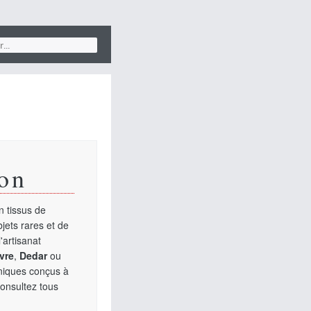
on
 tissus de
jets rares et de
'artisanat
vre
,
Dedar
ou
uniques conçus à
Consultez tous