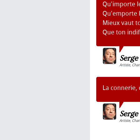
Qu'importe l
Qu'emporte l
Mieux vaut t
Que ton indi
Serge
Artiste
,
Chan
La connerie, c
Serge
Artiste
,
Chan