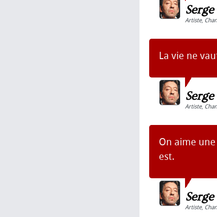
Serge
Artiste
,
Chan
La vie ne vau
Serge
Artiste
,
Chan
On aime une f
est.
Serge
Artiste
,
Chan