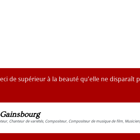
ceci de supérieur à la beauté qu'elle ne disparaît p
 Gainsbourg
teur
,
Chanteur de variétés
,
Compositeur
,
Compositeur de musique de film
,
Musicien