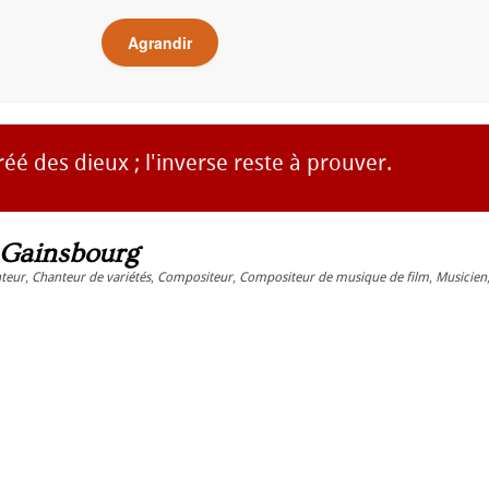
Agrandir
é des dieux ; l'inverse reste à prouver.
 Gainsbourg
teur
,
Chanteur de variétés
,
Compositeur
,
Compositeur de musique de film
,
Musicien