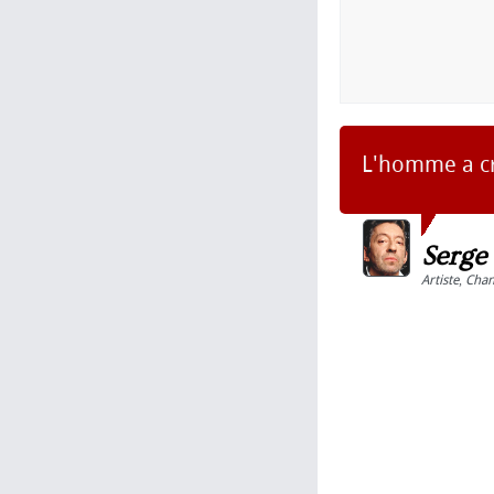
L'homme a cré
Serge
Artiste
,
Chan