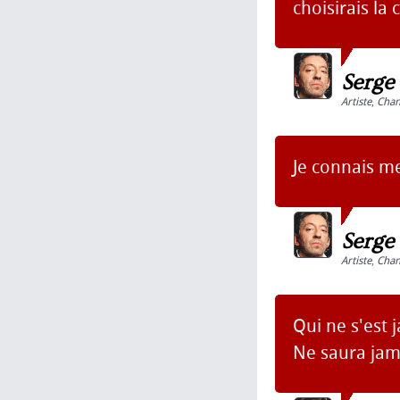
choisirais la 
Serge
Artiste
,
Chan
Je connais me
Serge
Artiste
,
Chan
Qui ne s'est 
Ne saura jama