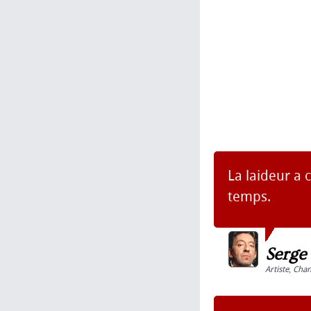
La laideur a 
temps.
Serge
Artiste
,
Chan