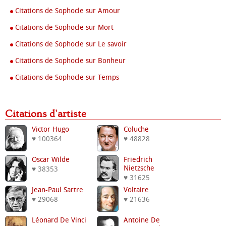
Citations de Sophocle sur Amour
Citations de Sophocle sur Mort
Citations de Sophocle sur Le savoir
Citations de Sophocle sur Bonheur
Citations de Sophocle sur Temps
Citations d'artiste
Victor Hugo
Coluche
♥ 100364
♥ 48828
Oscar Wilde
Friedrich
Nietzsche
♥ 38353
♥ 31625
Jean-Paul Sartre
Voltaire
♥ 29068
♥ 21636
Léonard De Vinci
Antoine De