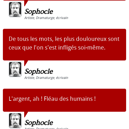
Sophocle
Artiste
,
Dramaturge
,
écrivain
De tous les mots, les plus douloureux sont
ceux que l'on s'est infligés soi-même.
Sophocle
Artiste
,
Dramaturge
,
écrivain
L'argent, ah ! Fléau des humains !
Sophocle