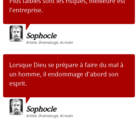
Plus faibles sont les risques, meilleure est
l'entreprise.
Sophocle
Artiste
,
Dramaturge
,
écrivain
Lorsque Dieu se prépare à faire du mal à
un homme, il endommage d'abord son
esprit.
Sophocle
Artiste
,
Dramaturge
,
écrivain