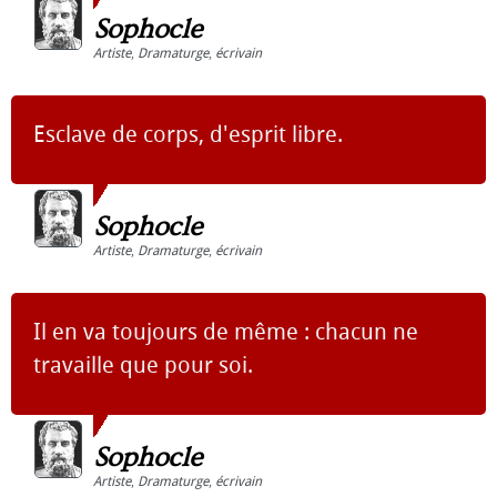
Sophocle
Artiste
,
Dramaturge
,
écrivain
Esclave de corps, d'esprit libre.
Sophocle
Artiste
,
Dramaturge
,
écrivain
Il en va toujours de même : chacun ne
travaille que pour soi.
Sophocle
Artiste
,
Dramaturge
,
écrivain