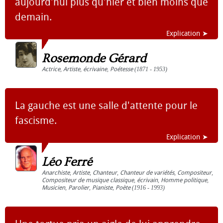
aujourd'hui plus qu'hier et bien moins que
demain.
Explication ➤
Rosemonde Gérard
Actrice
,
Artiste
,
écrivaine
,
Poétesse
(1871 - 1953)
La gauche est une salle d'attente pour le
fascisme.
Explication ➤
Léo Ferré
Anarchiste
,
Artiste
,
Chanteur
,
Chanteur de variétés
,
Compositeur
,
Compositeur de musique classique
,
écrivain
,
Homme politique
,
Musicien
,
Parolier
,
Pianiste
,
Poète
(1916 - 1993)