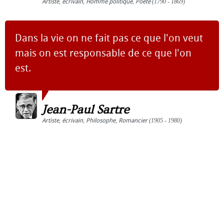
Artiste
,
écrivain
,
Homme politique
,
Poète
(1790 - 1869)
Dans la vie on ne fait pas ce que l'on veut
mais on est responsable de ce que l'on
est.
Jean-Paul Sartre
Artiste
,
écrivain
,
Philosophe
,
Romancier
(1905 - 1980)