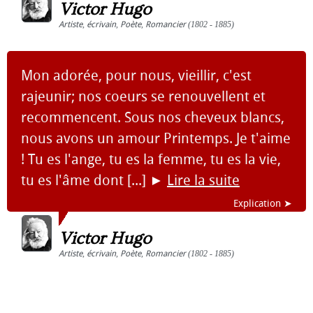
Victor Hugo
Artiste
,
écrivain
,
Poète
,
Romancier
(1802 - 1885)
Mon adorée, pour nous, vieillir, c'est
rajeunir; nos coeurs se renouvellent et
recommencent. Sous nos cheveux blancs,
nous avons un amour Printemps. Je t'aime
! Tu es l'ange, tu es la femme, tu es la vie,
tu es l'âme dont [...]
►
Lire la suite
Explication ➤
Victor Hugo
Artiste
,
écrivain
,
Poète
,
Romancier
(1802 - 1885)