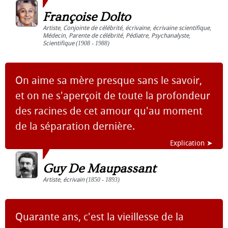
Françoise Dolto
Artiste
,
Conjointe de célébrité
,
écrivaine
,
écrivaine scientifique
,
Médecin
,
Parente de célébrité
,
Pédiatre
,
Psychanalyste
,
Scientifique
(1908 - 1988)
On aime sa mère presque sans le savoir,
et on ne s'aperçoit de toute la profondeur
des racines de cet amour qu'au moment
de la séparation dernière.
Explication ➤
Guy De Maupassant
Artiste
,
écrivain
(1850 - 1893)
Quarante ans, c'est la vieillesse de la