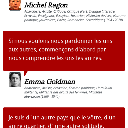
Michel Ragon
Anarchiste
,
Artiste
,
Critique
,
Critique d'art
,
Critique littéraire
,
écrivain
,
Enseignant
,
Essayiste
,
Historien
,
Historien de l'art
,
Homme
politique
,
Journaliste
,
Poète
,
Romancier
,
Scientifique
(1924 - 2020)
Si nous voulons nous pardonner les uns
aux autres, commençons d'abord par
nous comprendre les uns les autres.
Emma Goldman
Anarchiste
,
Artiste
,
écrivaine
,
Femme politique
,
Hors-la-loi
,
Militante
,
Militante des droits des femmes
,
Militante
libertarien
(1869 - 1940)
Je suis d´un autre pays que le vôtre, d'un
autre quartier, d´une autre solitude.