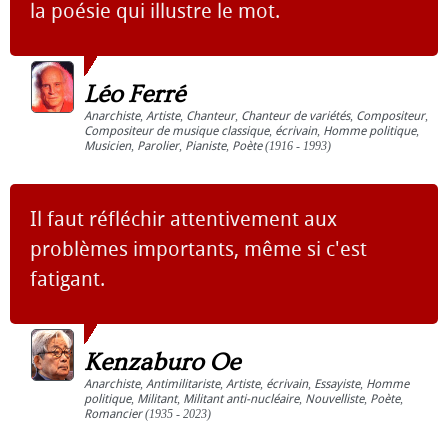
la poésie qui illustre le mot.
Léo Ferré
Anarchiste
,
Artiste
,
Chanteur
,
Chanteur de variétés
,
Compositeur
,
Compositeur de musique classique
,
écrivain
,
Homme politique
,
Musicien
,
Parolier
,
Pianiste
,
Poète
(1916 - 1993)
Il faut réfléchir attentivement aux
problèmes importants, même si c'est
fatigant.
Kenzaburo Oe
Anarchiste
,
Antimilitariste
,
Artiste
,
écrivain
,
Essayiste
,
Homme
politique
,
Militant
,
Militant anti-nucléaire
,
Nouvelliste
,
Poète
,
Romancier
(1935 - 2023)