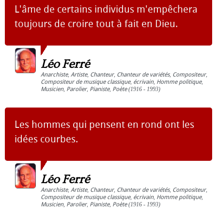
L'âme de certains individus m'empêchera
toujours de croire tout à fait en Dieu.
Léo Ferré
Anarchiste
,
Artiste
,
Chanteur
,
Chanteur de variétés
,
Compositeur
,
Compositeur de musique classique
,
écrivain
,
Homme politique
,
Musicien
,
Parolier
,
Pianiste
,
Poète
(1916 - 1993)
Les hommes qui pensent en rond ont les
idées courbes.
Léo Ferré
Anarchiste
,
Artiste
,
Chanteur
,
Chanteur de variétés
,
Compositeur
,
Compositeur de musique classique
,
écrivain
,
Homme politique
,
Musicien
,
Parolier
,
Pianiste
,
Poète
(1916 - 1993)