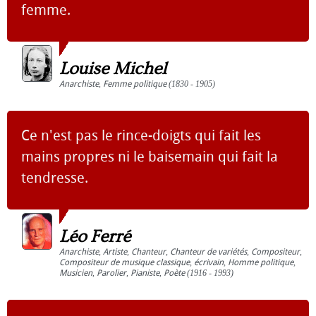
femme.
Louise Michel
Anarchiste
,
Femme politique
(1830 - 1905)
Ce n'est pas le rince-doigts qui fait les
mains propres ni le baisemain qui fait la
tendresse.
Léo Ferré
Anarchiste
,
Artiste
,
Chanteur
,
Chanteur de variétés
,
Compositeur
,
Compositeur de musique classique
,
écrivain
,
Homme politique
,
Musicien
,
Parolier
,
Pianiste
,
Poète
(1916 - 1993)