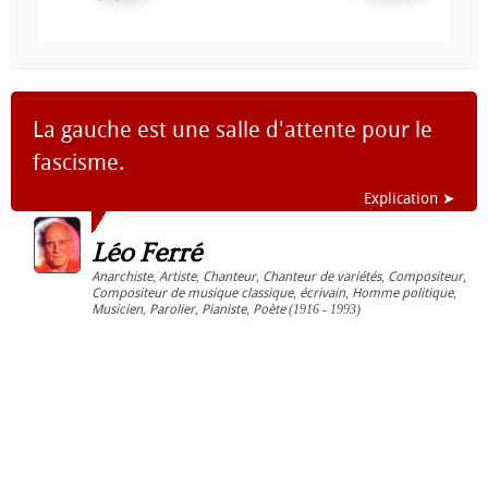
La gauche est une salle d'attente pour le
fascisme.
Explication ➤
Léo Ferré
Anarchiste
,
Artiste
,
Chanteur
,
Chanteur de variétés
,
Compositeur
,
Compositeur de musique classique
,
écrivain
,
Homme politique
,
Musicien
,
Parolier
,
Pianiste
,
Poète
(1916 - 1993)