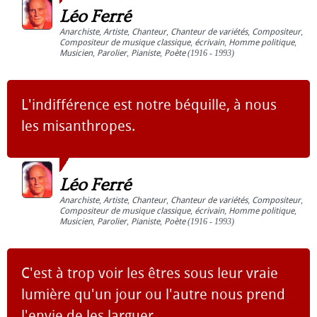
Léo Ferré
Anarchiste
,
Artiste
,
Chanteur
,
Chanteur de variétés
,
Compositeur
,
Compositeur de musique classique
,
écrivain
,
Homme politique
,
Musicien
,
Parolier
,
Pianiste
,
Poète
(1916 - 1993)
L'indifférence est notre béquille, à nous
les misanthropes.
Léo Ferré
Anarchiste
,
Artiste
,
Chanteur
,
Chanteur de variétés
,
Compositeur
,
Compositeur de musique classique
,
écrivain
,
Homme politique
,
Musicien
,
Parolier
,
Pianiste
,
Poète
(1916 - 1993)
C'est à trop voir les êtres sous leur vraie
lumière qu'un jour ou l'autre nous prend
l'envie de les larguer.