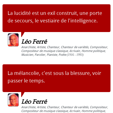
La lucidité est un exil construit, une porte
de secours, le vestiaire de l'intelligence.
Léo Ferré
Anarchiste
,
Artiste
,
Chanteur
,
Chanteur de variétés
,
Compositeur
,
Compositeur de musique classique
,
écrivain
,
Homme politique
,
Musicien
,
Parolier
,
Pianiste
,
Poète
(1916 - 1993)
La mélancolie, c'est sous la blessure, voir
passer le temps.
Léo Ferré
Anarchiste
,
Artiste
,
Chanteur
,
Chanteur de variétés
,
Compositeur
,
Compositeur de musique classique
,
écrivain
,
Homme politique
,