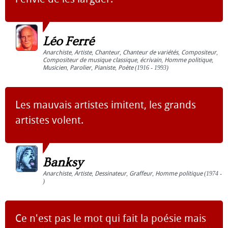
Léo Ferré
Anarchiste
,
Artiste
,
Chanteur
,
Chanteur de variétés
,
Compositeur
,
Compositeur de musique classique
,
écrivain
,
Homme politique
,
Musicien
,
Parolier
,
Pianiste
,
Poète
(1916 - 1993)
Les mauvais artistes imitent, les grands
artistes volent.
Banksy
Anarchiste
,
Artiste
,
Dessinateur
,
Graffeur
,
Homme politique
(1974 -
)
Ce n'est pas le mot qui fait la poésie mais