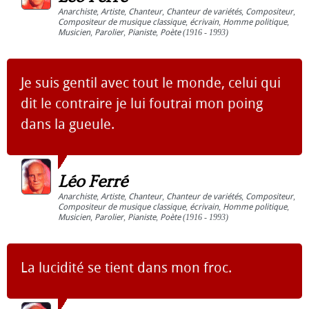
Anarchiste
,
Artiste
,
Chanteur
,
Chanteur de variétés
,
Compositeur
,
Compositeur de musique classique
,
écrivain
,
Homme politique
,
Musicien
,
Parolier
,
Pianiste
,
Poète
(1916 - 1993)
Je suis gentil avec tout le monde, celui qui
dit le contraire je lui foutrai mon poing
dans la gueule.
Léo Ferré
Anarchiste
,
Artiste
,
Chanteur
,
Chanteur de variétés
,
Compositeur
,
Compositeur de musique classique
,
écrivain
,
Homme politique
,
Musicien
,
Parolier
,
Pianiste
,
Poète
(1916 - 1993)
La lucidité se tient dans mon froc.