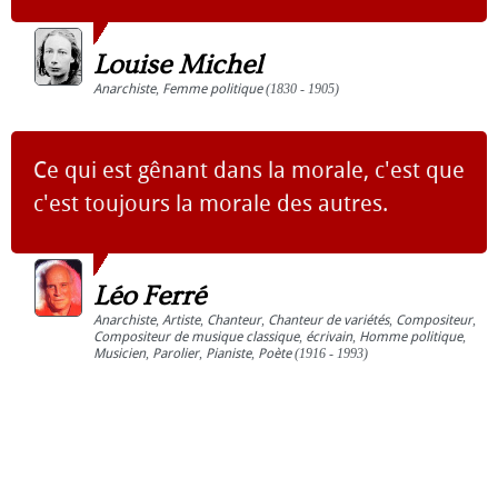
Louise Michel
Anarchiste
,
Femme politique
(1830 - 1905)
Ce qui est gênant dans la morale, c'est que
c'est toujours la morale des autres.
Léo Ferré
Anarchiste
,
Artiste
,
Chanteur
,
Chanteur de variétés
,
Compositeur
,
Compositeur de musique classique
,
écrivain
,
Homme politique
,
Musicien
,
Parolier
,
Pianiste
,
Poète
(1916 - 1993)