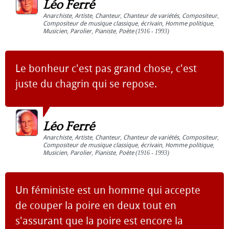
Léo Ferré
Anarchiste
,
Artiste
,
Chanteur
,
Chanteur de variétés
,
Compositeur
,
Compositeur de musique classique
,
écrivain
,
Homme politique
,
Musicien
,
Parolier
,
Pianiste
,
Poète
(1916 - 1993)
Le bonheur c'est pas grand chose, c'est
juste du chagrin qui se repose.
Léo Ferré
Anarchiste
,
Artiste
,
Chanteur
,
Chanteur de variétés
,
Compositeur
,
Compositeur de musique classique
,
écrivain
,
Homme politique
,
Musicien
,
Parolier
,
Pianiste
,
Poète
(1916 - 1993)
Un féministe est un homme qui accepte
de couper la poire en deux tout en
s'assurant que la poire est encore la