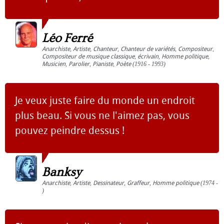
Léo Ferré
Anarchiste
,
Artiste
,
Chanteur
,
Chanteur de variétés
,
Compositeur
,
Compositeur de musique classique
,
écrivain
,
Homme politique
,
Musicien
,
Parolier
,
Pianiste
,
Poète
(1916 - 1993)
Je veux juste faire du monde un endroit
plus beau. Si vous ne l'aimez pas, vous
pouvez peindre dessus !
Banksy
Anarchiste
,
Artiste
,
Dessinateur
,
Graffeur
,
Homme politique
(1974 -
)