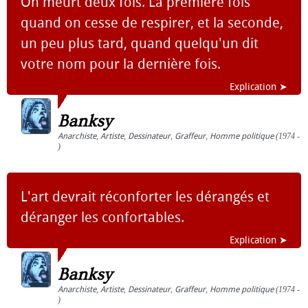
On meurt deux fois. La première fois
quand on cesse de respirer, et la seconde,
un peu plus tard, quand quelqu'un dit
votre nom pour la dernière fois.
Explication ➤
Banksy
Anarchiste
,
Artiste
,
Dessinateur
,
Graffeur
,
Homme politique
(1974 -
)
L'art devrait réconforter les dérangés et
déranger les confortables.
Explication ➤
Banksy
Anarchiste
,
Artiste
,
Dessinateur
,
Graffeur
,
Homme politique
(1974 -
)