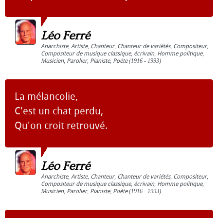
Léo Ferré
Anarchiste
,
Artiste
,
Chanteur
,
Chanteur de variétés
,
Compositeur
,
Compositeur de musique classique
,
écrivain
,
Homme politique
,
Musicien
,
Parolier
,
Pianiste
,
Poète
(1916 - 1993)
La mélancolie,
C'est un chat perdu,
Qu'on croit retrouvé.
Léo Ferré
Anarchiste
,
Artiste
,
Chanteur
,
Chanteur de variétés
,
Compositeur
,
Compositeur de musique classique
,
écrivain
,
Homme politique
,
Musicien
,
Parolier
,
Pianiste
,
Poète
(1916 - 1993)