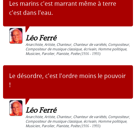
Les marins c'est marrant même à terre
c'est dans l'eau.
Léo Ferré
Anarchiste
,
Artiste
,
Chanteur
,
Chanteur de variétés
,
Compositeur
,
Compositeur de musique classique
,
écrivain
,
Homme politique
,
Musicien
,
Parolier
,
Pianiste
,
Poète
(1916 - 1993)
Le désordre, c'est l'ordre moins le pouvoir
!
Léo Ferré
Anarchiste
,
Artiste
,
Chanteur
,
Chanteur de variétés
,
Compositeur
,
Compositeur de musique classique
,
écrivain
,
Homme politique
,
Musicien
,
Parolier
,
Pianiste
,
Poète
(1916 - 1993)