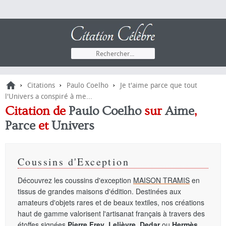
›
›
›
Citations
Paulo Coelho
Je t'aime parce que tout
l'Univers a conspiré à me...
Citation de
Paulo Coelho
sur
Aime
,
Parce
et
Univers
Coussins d'Exception
Découvrez les coussins d'exception
MAISON TRAMIS
en
tissus de grandes maisons d'édition. Destinées aux
amateurs d'objets rares et de beaux textiles, nos créations
haut de gamme valorisent l'artisanat français à travers des
étoffes signées
Pierre Frey
,
Lelièvre
,
Dedar
ou
Hermès
.