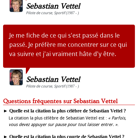
Sebastian Vettel
Pilote de course
,
Sportif
(1987 - )
Je me fiche de ce qui s'est passé dans le
passé. Je préfère me concentrer sur ce qui
va suivre et j'ai vraiment hâte d'y être.
Sebastian Vettel
Pilote de course
,
Sportif
(1987 - )
Questions fréquentes sur Sebastian Vettel
►
Quelle est la citation la plus célèbre de Sebastian Vettel ?
La citation la plus célèbre de Sebastian Vettel est :
« Parfois,
vous devez appuyer sur pause pour tout laisser entrer. »
.
►
Quelle est la citation la plus courte de Sebastian Vettel ?