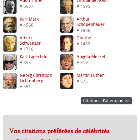
Adolf Hitler
Emmanuel Kant
♥ 6937
♥ 4595
Karl Marx
Arthur
Schopenhauer
♥ 4560
♥ 1886
Albert
Goethe
Schweitzer
♥ 1482
♥ 1716
Karl Lagerfeld
Angela Merkel
♥ 855
♥ 819
Georg Christoph
Martin Luther
Lichtenberg
♥ 575
♥ 591
Citations d'allemand >>
Vos citations préférées de célébrités