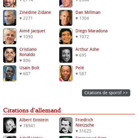
Zinedine Zidane
Dan Millman
♥ 2271
♥ 1304
Aimé Jacquet
Diego Maradona
♥ 1090
♥ 1072
Cristiano
Arthur Ashe
Ronaldo
♥ 695
♥ 806
Usain Bolt
Pelé
♥ 607
♥ 587
Citations de sportif >>
Citations d'allemand
Albert Einstein
Friedrich
Nietzsche
♥ 78941
♥ 31625