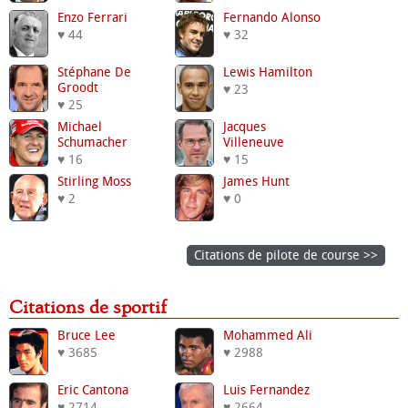
Enzo Ferrari
Fernando Alonso
♥ 44
♥ 32
Stéphane De
Lewis Hamilton
Groodt
♥ 23
♥ 25
Michael
Jacques
Schumacher
Villeneuve
♥ 16
♥ 15
Stirling Moss
James Hunt
♥ 2
♥ 0
Citations de pilote de course >>
Citations de sportif
Bruce Lee
Mohammed Ali
♥ 3685
♥ 2988
Eric Cantona
Luis Fernandez
♥ 2714
♥ 2664