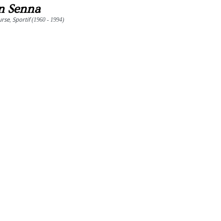
n Senna
urse
,
Sportif
(1960 - 1994)