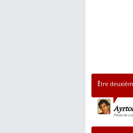
Être deuxième
Ayrto
Pilote de co