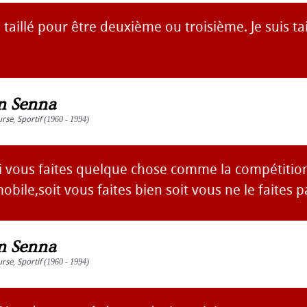
s taillé pour être deuxième ou troisième. Je suis ta
n Senna
urse
,
Sportif
(1960 - 1994)
 si vous faites quelque chose comme la compétiti
bile,soit vous faites bien soit vous ne le faites p
n Senna
urse
,
Sportif
(1960 - 1994)