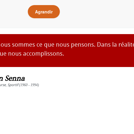
Agrandir
ous sommes ce que nous pensons. Dans la réalit
ue nous accomplissons.
n Senna
urse
,
Sportif
(1960 - 1994)