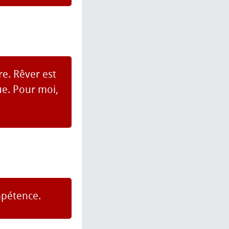
re. Rêver est
ue. Pour moi,
ompétence.