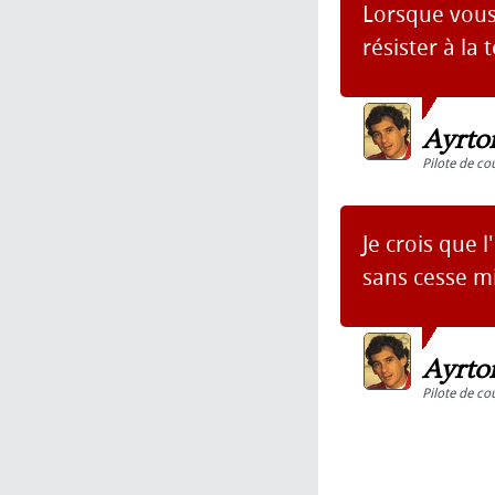
Lorsque vous
résister à la 
Ayrto
Pilote de co
Je crois que
sans cesse mi
Ayrto
Pilote de co