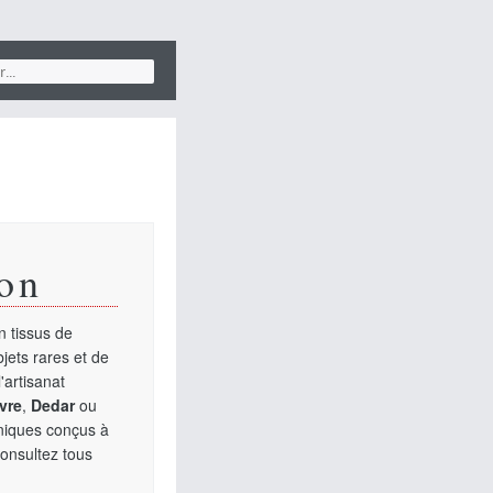
on
 tissus de
jets rares et de
'artisanat
vre
,
Dedar
ou
uniques conçus à
Consultez tous