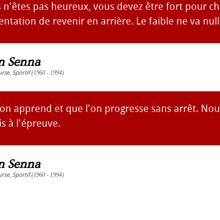
 n'êtes pas heureux, vous devez être fort pour c
tentation de revenir en arrière. Le faible ne va null
n Senna
urse
,
Sportif
(1960 - 1994)
 l'on apprend et que l'on progresse sans arrêt. N
s à l'épreuve.
n Senna
urse
,
Sportif
(1960 - 1994)