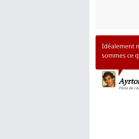
Idéalement n
sommes ce q
Ayrto
Pilote de co