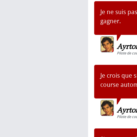
Je ne suis pa
gagner.
Ayrto
Pilote de co
Je crois que
course automo
Ayrto
Pilote de co