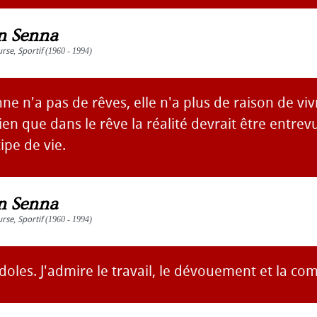
n Senna
urse
,
Sportif
(1960 - 1994)
ne n'a pas de rêves, elle n'a plus de raison de viv
ien que dans le rêve la réalité devrait être entrev
ipe de vie.
n Senna
urse
,
Sportif
(1960 - 1994)
'idoles. J'admire le travail, le dévouement et la c