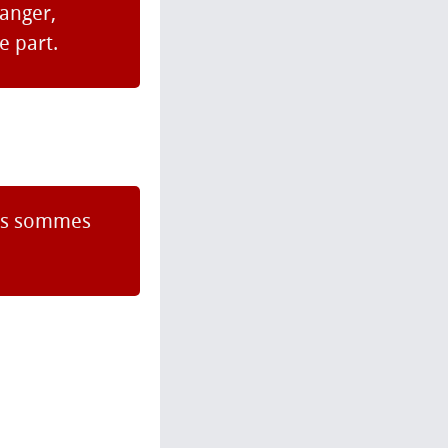
hanger,
e part.
ous sommes