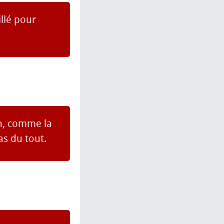
illé pour
on, comme la
as du tout.