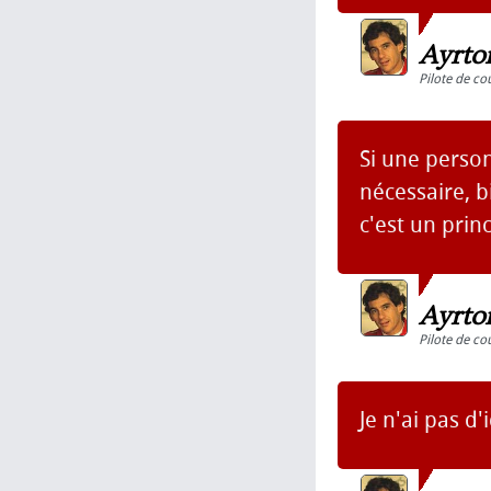
Ayrto
Pilote de co
Si une person
nécessaire, b
c'est un princ
Ayrto
Pilote de co
Je n'ai pas d