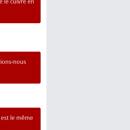
e le cuivre en
rions-nous
, est le même