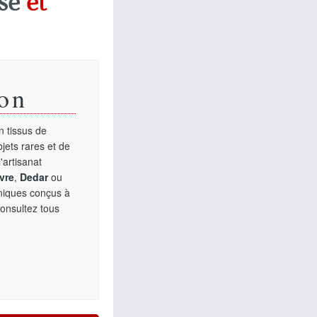
se
et
on
 tissus de
jets rares et de
'artisanat
vre
,
Dedar
ou
uniques conçus à
Consultez tous