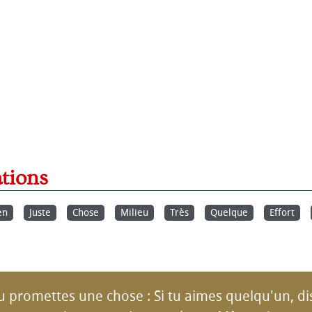
ations
en
Juste
Chose
Milieu
Très
Quelque
Effort
u promettes une chose : Si tu aimes quelqu'un, di