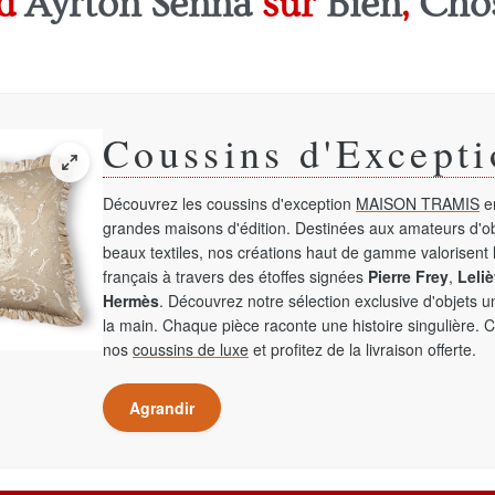
d'
Ayrton Senna
sur
Bien
,
Cho
Coussins d'Excepti
Découvrez les coussins d'exception
MAISON TRAMIS
en
grandes maisons d'édition. Destinées aux amateurs d'ob
beaux textiles, nos créations haut de gamme valorisent l
français à travers des étoffes signées
Pierre Frey
,
Leliè
Hermès
. Découvrez notre sélection exclusive d'objets 
la main. Chaque pièce raconte une histoire singulière. 
nos
coussins de luxe
et profitez de la livraison offerte.
Agrandir