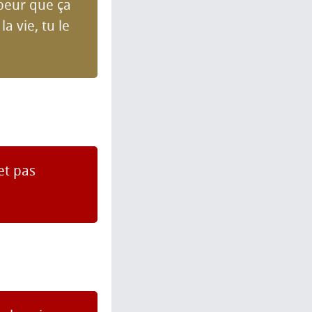
peur que ça
a vie, tu le
et pas