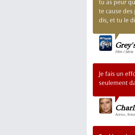
tu as peur q
te cause des 
dis, et tu le d
Grey'
Film / Série
Je fais un ef
seulement da
Charl
Actrice, Artis