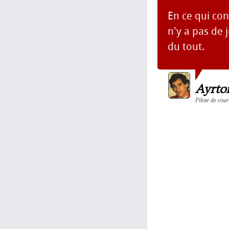
En ce qui con
n'y a pas de 
du tout.
Ayrto
Pilote de cour