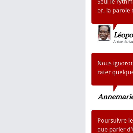
Seul le rythm
or, la parole
Léopo
Artiste, écri
Nous ignoron
rater quelque
Annemarie
Poursuivre le
que parler d'