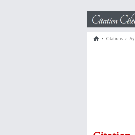
›
›
Citations
Ay