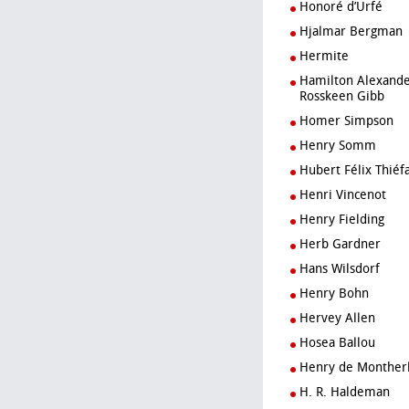
Honoré d’Urfé
Hjalmar Bergman
Hermite
Hamilton Alexander
Rosskeen Gibb
Homer Simpson
Henry Somm
Hubert Félix Thiéf
Henri Vincenot
Henry Fielding
Herb Gardner
Hans Wilsdorf
Henry Bohn
Hervey Allen
Hosea Ballou
Henry de Monther
H. R. Haldeman