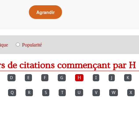
Agrandir
ique
Popularité
rs de citations commençant par H
H
D
E
F
G
I
J
K
Q
R
S
T
U
V
W
X