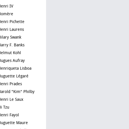
Henri IV
Homère
Henri Pichette
Henri Laurens
Hilary Swank
Harry F. Banks
Helmut Kohl
Hugues Aufray
Henriqueta Lisboa
Huguette Légaré
Henri Prades
Harold "Kim" Philby
Henri Le Saux
Hi Tzu
Henri Fayol
Huguette Maure