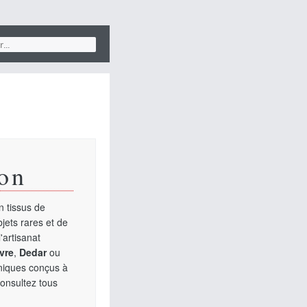
on
 tissus de
jets rares et de
'artisanat
vre
,
Dedar
ou
uniques conçus à
Consultez tous