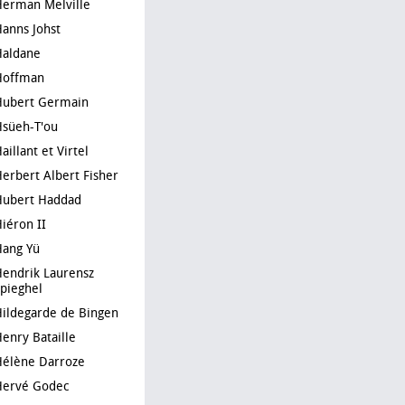
Herman Melville
Hanns Johst
Haldane
Hoffman
Hubert Germain
Hsüeh-T'ou
Haillant et Virtel
Herbert Albert Fisher
Hubert Haddad
Hiéron II
Hang Yü
rensz
pieghel
Hildegarde de Bingen
Henry Bataille
Hélène Darroze
Hervé Godec