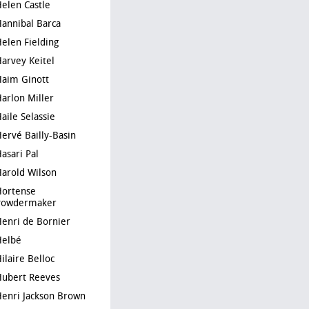
Helen Castle
Hannibal Barca
Helen Fielding
Harvey Keitel
Haim Ginott
Harlon Miller
Haile Selassie
Hervé Bailly-Basin
Hasari Pal
Harold Wilson
nse
Powdermaker
Henri de Bornier
Helbé
Hilaire Belloc
Hubert Reeves
Henri Jackson Brown