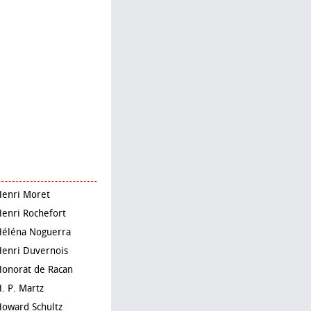
Henri Moret
Henri Rochefort
Héléna Noguerra
Henri Duvernois
Honorat de Racan
H. P. Martz
Howard Schultz