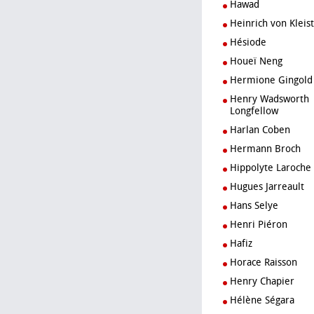
Hawad
Heinrich von Kleist
Hésiode
Houeï Neng
Hermione Gingold
Henry Wadsworth
Longfellow
Harlan Coben
Hermann Broch
Hippolyte Laroche
Hugues Jarreault
Hans Selye
Henri Piéron
Hafiz
Horace Raisson
Henry Chapier
Hélène Ségara