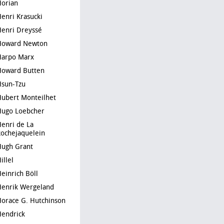
Horian
Henri Krasucki
Henri Dreyssé
Howard Newton
Harpo Marx
Howard Butten
Hsun-Tzu
Hubert Monteilhet
Hugo Loebcher
e La
ochejaquelein
Hugh Grant
Hillel
Heinrich Böll
Henrik Wergeland
Horace G. Hutchinson
Hendrick