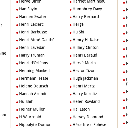
Hervé Biron
Harriet Martineau
Han Suyin
Humphrey Davy
Hannen Swafer
Harry Bernard
Henri Leclerc
Hergé
Henri Barbusse
Hu Shi
Henri Aimé Gauthé
Henry H. Kaiser
Henri Lavedan
Hillary Clinton
aine
Harry Truman
Henri Béraud
Henri d'Orléans
Hervé Morin
Henning Mankell
Hector Tizon
Hermann Hesse
Hugh Jackman
Horte
Helene Deutsch
Henri Mertz
Hannah Arendt
Harry Kurnitz
Hu-Shih
Helen Rowland
Heiner Müller
Hal Eaton
lant
H.W. Arnold
Harvey Diamond
Hippolyte Domont
Héraclite d'Ephèse