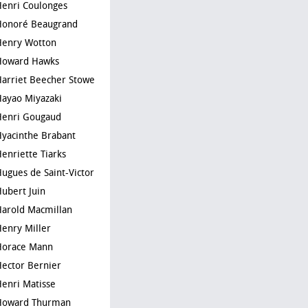
Henri Coulonges
Honoré Beaugrand
Henry Wotton
Howard Hawks
Harriet Beecher Stowe
Hayao Miyazaki
Henri Gougaud
Hyacinthe Brabant
Henriette Tiarks
Hugues de Saint-Victor
Hubert Juin
Harold Macmillan
Henry Miller
Horace Mann
Hector Bernier
Henri Matisse
Howard Thurman