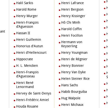
Halil Sarkis
Henri Lafrance
Harold Rome
Henri Bergson
Henry Murger
Henry Kissinger
Henri-François
Hô Chi Minh
d’Aguesson
Harold Coffin
sant
Hassan II
Henri Focillon
Henri Guillemin
Hermann von
Honorius d'Autun
Keyserling
Henri d'Hellencourt
Henry Youngman
Hippocrate
Henri de Régnier
H. L. Mencken
Henry Bonnier
Henri-François
Henry Van Dyke
Hendrik Lau
d’Aguesseau
S
Helen Steiner Rice
Henri René
Hans Sachs
Lenormand
Habib Bourguiba
Hervey de Saint-Denys
Hug Walpole
Henri-Frédéric Amiel
Henri Michaux
Houda Rouane