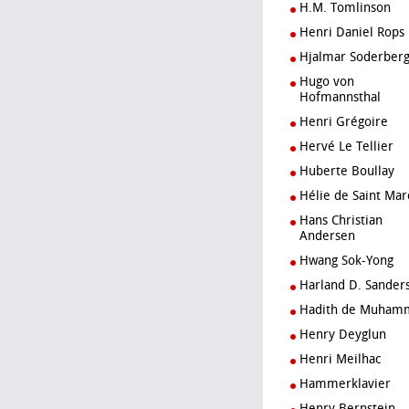
H.M. Tomlinson
Henri Daniel Rops
Hjalmar Soderber
Hugo von
Hofmannsthal
Henri Grégoire
Hervé Le Tellier
Huberte Boullay
Hélie de Saint Mar
Hans Christian
Andersen
Hwang Sok-Yong
Harland D. Sander
Hadith de Muham
Henry Deyglun
Henri Meilhac
Hammerklavier
Henry Bernstein