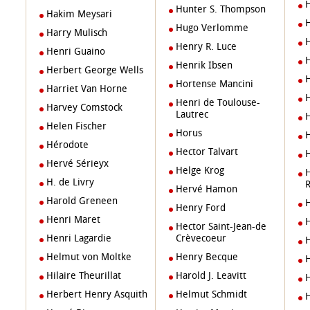
Hunter S. Thompson
Hakim Meysari
Hugo Verlomme
Harry Mulisch
Henry R. Luce
Henri Guaino
Henrik Ibsen
Herbert George Wells
Hortense Mancini
Harriet Van Horne
Henri de Toulouse-
Harvey Comstock
Lautrec
Helen Fischer
Horus
Hérodote
Hector Talvart
Hervé Sérieyx
Helge Krog
Henri d
H. de Livry
R
Hervé Hamon
Harold Greneen
Henry Ford
Henri Maret
Hector Saint-Jean-de
Henri Lagardie
Crèvecoeur
Helmut von Moltke
Henry Becque
Hilaire Theurillat
Harold J. Leavitt
Herbert Henry Asquith
Helmut Schmidt