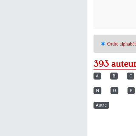
Ordre alphabét
393 auteu
A
B
C
N
O
P
Autre