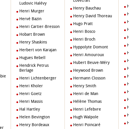
Lovecraft
Ludovic Halévy
Henry Bauchau
Henri Murger
Henry David Thoreau
Hervé Bazin
Hugo Pratt
Henri Cartier-Bresson
Henri Bosco
Hobart Brown
Henri Broch
Henry Shaskins
Hyppolyte Domont
Herbert von Karajan
Henri Amouroux
Hugues Rebell
Hubert Beuve-Méry
Hendrick Petrus
Berlage
Heywood Brown
abie
Henri Lichtenberger
Hermann Closson
Henri Kholer
Henry Smith
Henri Goetz
Henri de Man
Henri Massis
Hélène Thomas
Hal Hartley
Henri Lefebvre
Helen Bevington
Hugh Walpole
Henry Bordeaux
Henri Poincaré
er