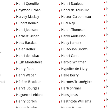
Henri Queuille
Henri Dauleau
Heywood Broan
Henri de Tourville
g
Harvey Mackay
Hector Carbonneau
Hubert Bonaldi
Hilal Naji
Henri Jeanson
Helen Thomson
Herbert Fisher
Harry Anderson
Hoda Barakat
Hedy Lamarr
Helen Keller
H. Jackson Brown
c
Henri de Lubac
Henri Calet
Hugh Montefiore
Harold Whitman
Henry Roth
Hypolite de Livry
s
Henri Weber
halle berry
mad
Hélène Brodeur
Hermès Trismégiste
Hervé Bourges
Herb Shriner
Huguette Leblanc
Hans Jonas
Henry Corbin
Heathcote Williams
Henry St John
Henry Muller