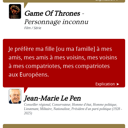
Game Of Thrones
-
Personnage inconnu
Film / Série
Je préfère ma fille [ou ma famille] à mes
amis, mes amis à mes voisins, mes voisins
à mes compatriotes, mes compatriotes
aux Européens.
Explication ➤
Jean-Marie Le Pen
Conseiller régional, Conservateur, Homme d'état, Homme politique,
Lieutenant, Militaire, Nationaliste, Président d'un parti politique (1928 -
2025)