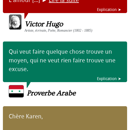
L'amour [...]
►
Lire la suite
Explication ➤
Victor Hugo
Artiste, écrivain, Poète, Romancier (1802 - 1885)
Qui veut faire quelque chose trouve un
moyen, qui ne veut rien faire trouve une
excuse.
Explication ➤
Proverbe Arabe
Chère Karen,