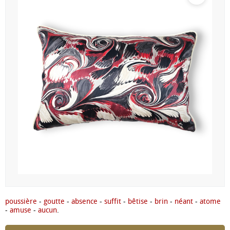
poussière
-
goutte
-
absence
-
suffit
-
bêtise
-
brin
-
néant
-
atome
-
amuse
-
aucun
.