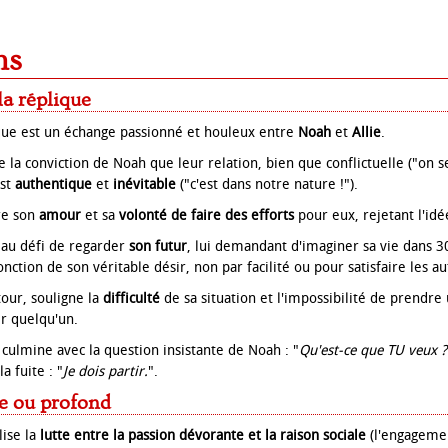
ns
 la réplique
que est un échange passionné et houleux entre
Noah
et
Allie
.
e la conviction de Noah que leur relation, bien que conflictuelle ("on s
est
authentique
et
inévitable
("c'est dans notre nature !").
re son
amour
et sa
volonté de faire des efforts
pour eux, rejetant l'idée
e au défi de regarder
son futur
, lui demandant d'imaginer sa vie dans 3
onction de son véritable désir, non par facilité ou pour satisfaire les au
tour, souligne la
difficulté
de sa situation et l'impossibilité de prendre
ir quelqu'un.
 culmine avec la question insistante de Noah : "
Qu'est-ce que TU veux ?
a fuite : "
Je dois partir.
".
e ou profond
ise la
lutte entre la passion dévorante et la raison sociale
(l'engagemen