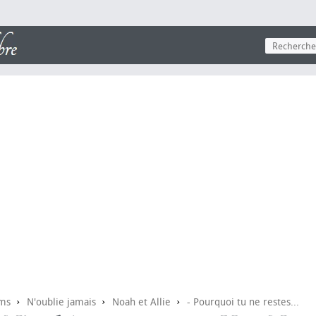
›
›
›
lms
N'oublie jamais
Noah et Allie
- Pourquoi tu ne restes...