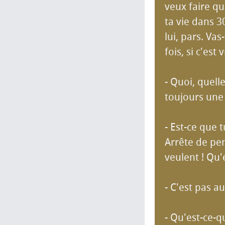
veux faire q
ta vie dans 3
lui, pars. Vas
fois, si c'est
- Quoi, quelle
toujours une 
- Est-ce que 
Arrête de pen
veulent ! Qu'
- C'est pas au
- Qu'est-ce-q