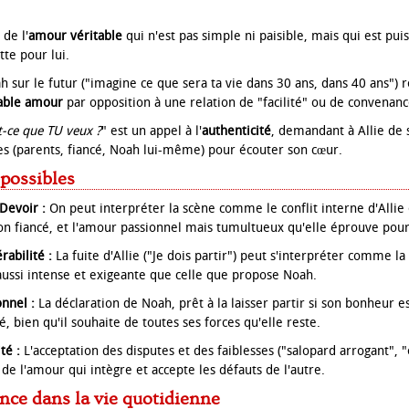
 de l'
amour véritable
qui n'est pas simple ni paisible, mais qui est pui
tte pour lui.
h sur le futur ("imagine ce que sera ta vie dans 30 ans, dans 40 ans") 
table amour
par opposition à une relation de "facilité" ou de convenanc
t-ce que TU veux ?
" est un appel à l'
authenticité
, demandant à Allie de 
es (parents, fiancé, Noah lui-même) pour écouter son cœur.
 possibles
Devoir :
On peut interpréter la scène comme le conflit interne d'Allie 
son fiancé, et l'amour passionnel mais tumultueux qu'elle éprouve pou
rabilité :
La fuite d'Allie ("Je dois partir") peut s'interpréter comme l
aussi intense et exigeante que celle que propose Noah.
nnel :
La déclaration de Noah, prêt à la laisser partir si son bonheur e
 bien qu'il souhaite de toutes ses forces qu'elle reste.
té :
L'acceptation des disputes et des faiblesses ("salopard arrogant"
de l'amour qui intègre et accepte les défauts de l'autre.
nce dans la vie quotidienne