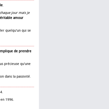
le
.
s chaque jour mais je
véritable amour
ler quelqu'un qui se
 implique de prendre
lus précieuse qu'une
non dans la passivité.
04.
é en 1996.