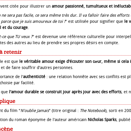
uvent citée pour illustrer un
amour passionné, tumultueux et inéluctab
 ne sera pas facile, ce sera même très dur. Il va falloir faire des effort
re parce que je suis amoureux de toi !
" est utilisée pour signifier que
le 
l et du courage
.
t-ce que TU veux ?
" est devenue une référence culturelle pour interpel
ntes des autres au lieu de prendre ses propres désirs en compte.
à retenir
le est que
le véritable amour exige d'écouter son cœur, même si cela
et de faire souffrir d'autres personnes.
ortance de l'
authenticité
: une relation honnête avec ses conflits est p
hoisie par facilité.
t que
l'amour durable se construit jour après jour avec des efforts
, et 
plique
nt du film "
N'oublie Jamais
" (titre original :
The Notebook
), sorti en 20
tation du roman éponyme de l'auteur américain
Nicholas Sparks
, publi
scène