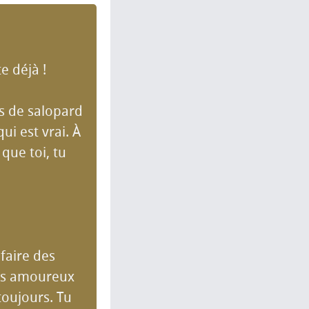
e déjà !
es de salopard
ui est vrai. À
 que toi, tu
 faire des
suis amoureux
toujours. Tu