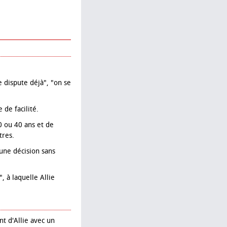
e dispute déjà", "on se
 de facilité.
0 ou 40 ans et de
tres.
 une décision sans
", à laquelle Allie
t d'Allie avec un