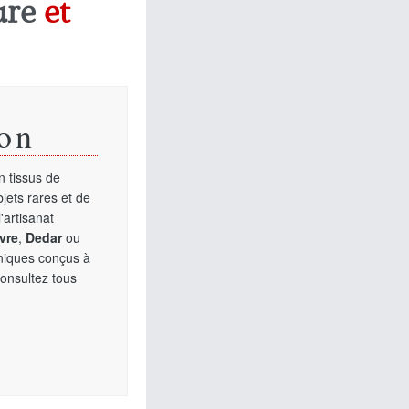
ure
et
on
 tissus de
jets rares et de
'artisanat
vre
,
Dedar
ou
uniques conçus à
Consultez tous