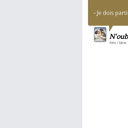
- Je dois parti
N'oub
Film / Série