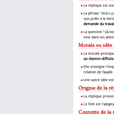
La réplique est so
La phrase "
Alors ça
suis prêts à le fai
demande du travai
La question "
Qu'es
noie dans les atte
Morale ou idée 
La morale principa
un chemin difficile
Elle enseigne l'imp
relation de façade c
Une autre idée es
Origine de la ré
La réplique provie
Le film est l'adap
Contexte de la 