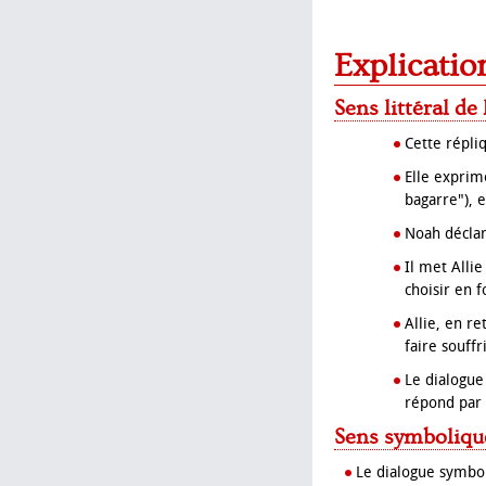
Explicatio
Sens littéral de
Cette répli
Elle exprim
bagarre"), 
Noah décla
Il met Alli
choisir en f
Allie, en re
faire souffr
Le dialogue
répond par l
Sens symboliqu
Le dialogue symbol