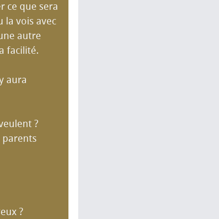
r ce que sera
u la vois avec
 une autre
 facilité.
 y aura
veulent ?
s parents
veux ?