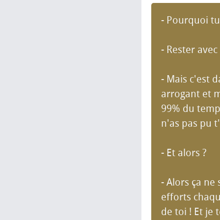
- Pourquoi tu
- Rester avec
- Mais c'est 
arrogant et m
99% du temps.
n'as pas pu 
- Et alors ?
- Alors ça ne 
efforts chaqu
de toi ! Et j