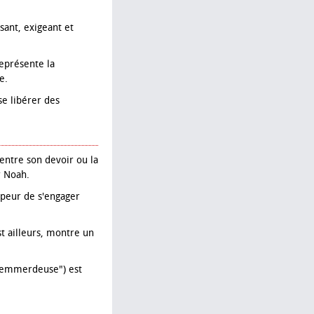
ssant, exigeant et
représente la
e.
se libérer des
entre son devoir ou la
r Noah.
a peur de s'engager
st ailleurs, montre un
, "emmerdeuse") est