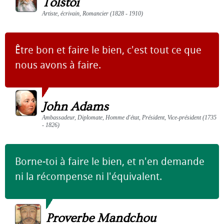
Tolstoï
Artiste, écrivain, Romancier (1828 - 1910)
Être bon et faire le bien, c'est tout ce que
nous avons à faire.
John Adams
Ambassadeur, Diplomate, Homme d'état, Président, Vice-président (1735
- 1826)
Borne-toi à faire le bien, et n'en demande
ni la récompense ni l'équivalent.
Proverbe Mandchou