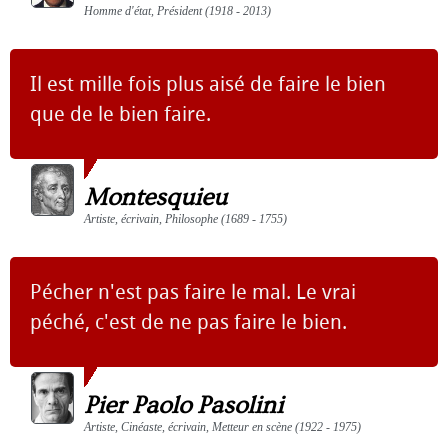
Homme d'état, Président (1918 - 2013)
Il est mille fois plus aisé de faire le bien
que de le bien faire.
Montesquieu
Artiste, écrivain, Philosophe (1689 - 1755)
Pécher n'est pas faire le mal. Le vrai
péché, c'est de ne pas faire le bien.
Pier Paolo Pasolini
Artiste, Cinéaste, écrivain, Metteur en scène (1922 - 1975)