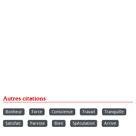
Autres citations
Bonheur
Force
Conscience
Travail
Tranquille
Satisfait
Paresse
Bien
Spéculation
Arrive