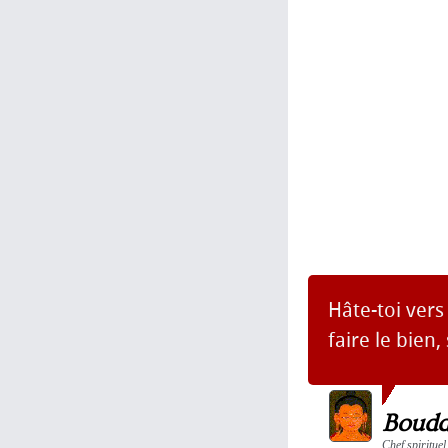
Hâte-toi vers 
faire le bien,
Boud
Chef spirituel