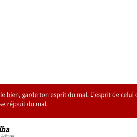
le bien, garde ton esprit du mal. L'esprit de celui 
 se réjouit du mal.
dha
, Religieux