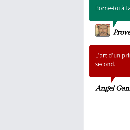
Borne-toi à f
Prov
L'art d'un pr
second.
Angel Gan