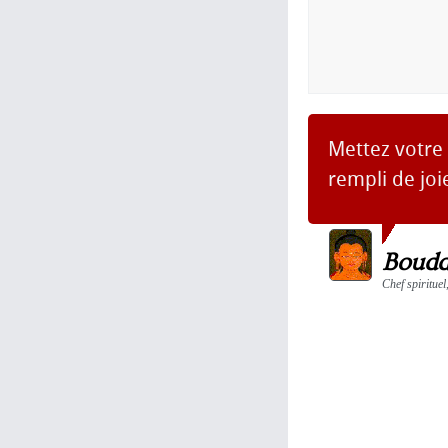
Mettez votre 
rempli de joi
Boud
Chef spirituel