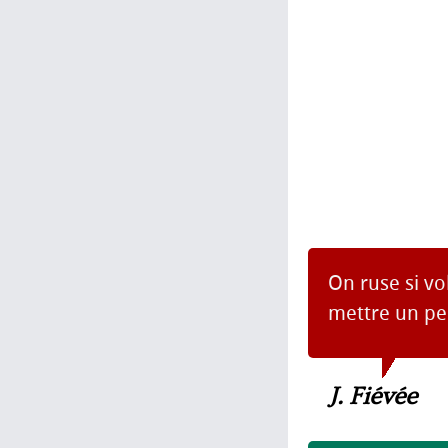
On ruse si vo
mettre un peu
J. Fiévée