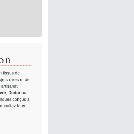
on
 tissus de
jets rares et de
'artisanat
vre
,
Dedar
ou
uniques conçus à
Consultez tous