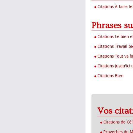
Citations À faire le
Phrases su
Citations Le bien e
Citations Travail bi
Citations Tout va b
Citations Jusqu'ici 
Citations Bien
Vos cita
Citations de Cé
Proverbes du 