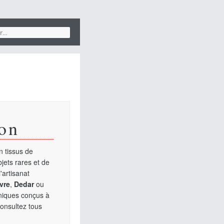
on
 tissus de
jets rares et de
'artisanat
vre
,
Dedar
ou
uniques conçus à
Consultez tous