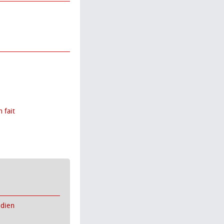
 fait
idien