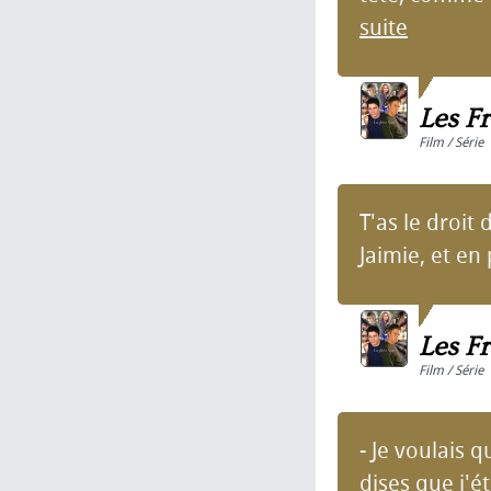
suite
Les Fr
Film / Série
T'as le droit
Jaimie, et en
Les Fr
Film / Série
- Je voulais 
dises que j'ét