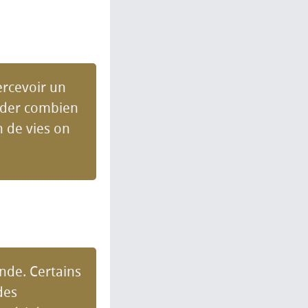
ercevoir un
nder combien
n de vies on
nde. Certains
des