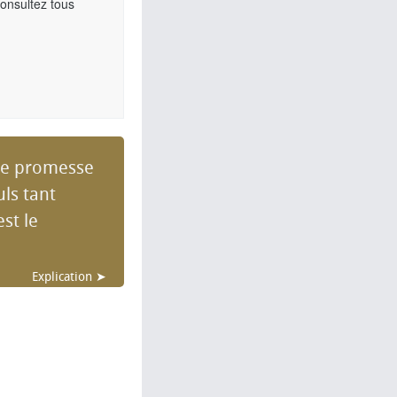
Consultez tous
 une promesse
ls tant
st le
Explication ➤