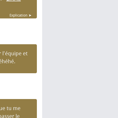
Explication ➤
r l'équipe et
Héhéhé.
que tu me
 passer le