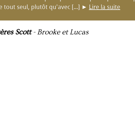
e tout seul, plutôt qu'avec [...]
►
Lire la suite
ères Scott
-
Brooke et Lucas