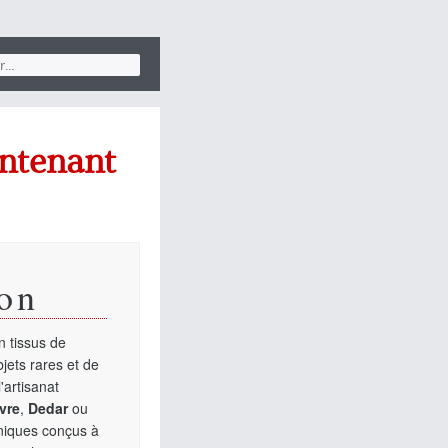
ontenant
on
 tissus de
jets rares et de
'artisanat
vre
,
Dedar
ou
uniques conçus à