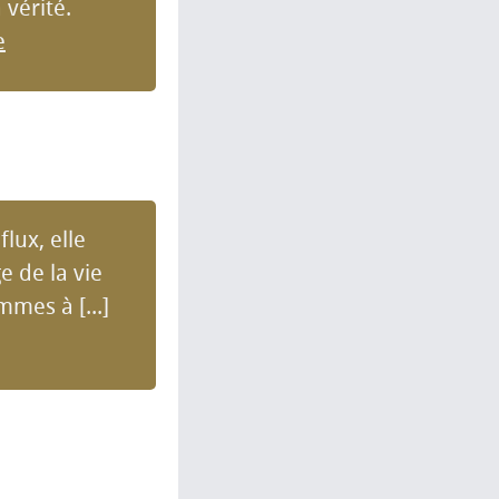
 vérité.
e
lux, elle
e de la vie
mes à [...]