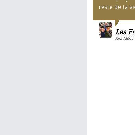
reste de ta vi
Les Fr
Film / Série