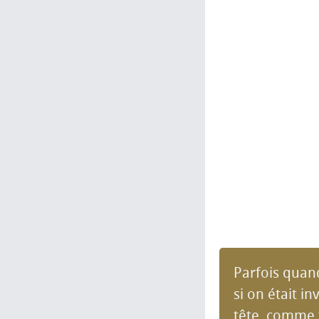
Parfois quan
si on était i
tête, comme 