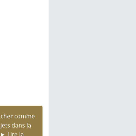
toucher comme
jets dans la
►
Lire la