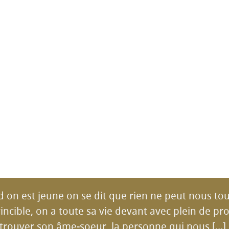
d on est jeune on se dit que rien ne peut nous 
nvincible, on a toute sa vie devant avec plein de pro
trouver son âme-soeur, la personne qui nous [...]