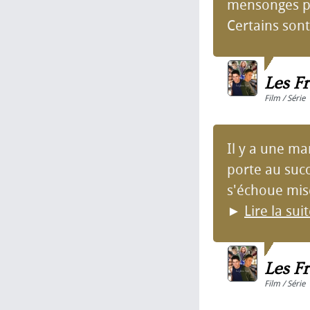
mensonges pou
Certains sont
Les Fr
Film / Série
Il y a une ma
porte au succ
s'échoue misé
►
Lire la sui
Les Fr
Film / Série