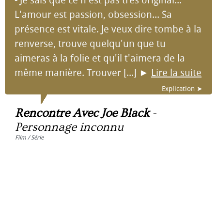
- Je sais que ce n'est pas très original...
L'amour est passion, obsession... Sa
présence est vitale. Je veux dire tombe à la
renverse, trouve quelqu'un que tu
aimeras à la folie et qu'il t'aimera de la
même manière. Trouver [...]
►
Lire la suite
Explication ➤
Rencontre Avec Joe Black
-
Personnage inconnu
Film / Série