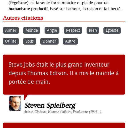
(l'égoïsme) est la seule force motrice et plaide pour un
humanisme productif
, basé sur l'amour, la raison et la liberté.
Autres citations
Aimer
Monde
Angle
Respect
Rien
Égoïste
Utilité
Sous
Donner
Autre
Steve Jobs était le plus grand inventeur
depuis Thomas Edison. Il a mis le monde à
portée de main.
Steven Spielberg
Artiste, Cinéaste, Homme d'affaire, Producteur (1946 - )