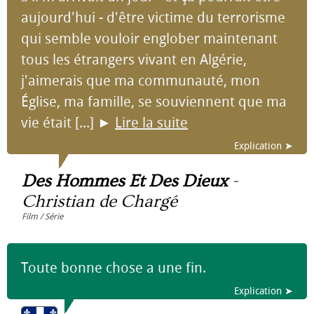
aujourd'hui - d'être victime du terrorisme
qui semble vouloir englober maintenant
tous les étrangers vivant en Algérie,
j'aimerais que ma communauté, mon
Église, ma famille, se souviennent que ma
vie était [...]
►
Lire la suite
Explication ➤
Des Hommes Et Des Dieux
-
Christian de Chargé
Film / Série
Toute bonne chose a une fin.
Explication ➤