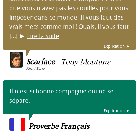
que vous n'avez pas les couilles pour vous
imposer dans ce monde. Il vous faut des
vrais mecs comme moi ! Ouais, il vous faut
[...]
►
Lire la suite
Explication ➤
Scarface
-
Tony Montana
Film / Série
Il n'est si bonne compagnie qui ne se
sépare.
Explication ➤
Proverbe Français