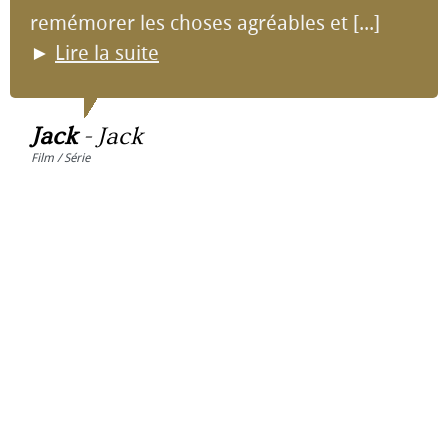
remémorer les choses agréables et [...]
►
Lire la suite
Jack
-
Jack
Film / Série