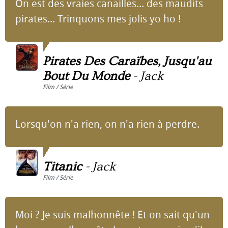
On est des vraies canailles... des maudits
pirates... Trinquons mes jolis yo ho !
Pirates Des Caraïbes, Jusqu'au
Bout Du Monde
-
Jack
Film / Série
Lorsqu'on n'a rien, on n'a rien à perdre.
Titanic
-
Jack
Film / Série
Moi ? Je suis malhonnête ! Et on sait qu'un