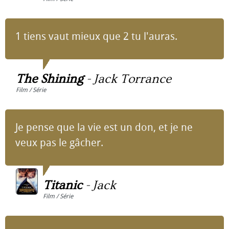
1 tiens vaut mieux que 2 tu l'auras.
The Shining
-
Jack Torrance
Film / Série
Je pense que la vie est un don, et je ne
veux pas le gâcher.
Titanic
-
Jack
Film / Série