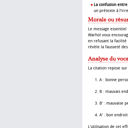
La confusion entre
un prétexte à l'ir
Morale ou résu
Le message essentiel à
Warhol vous encourage 
en refusant la facilit
révèle la fausseté de
Analyse du voca
La citation repose sur
A : bonne pers
B : mauvais end
B' : mauvaise 
A' : bon endroit
L'utilisation de cet e