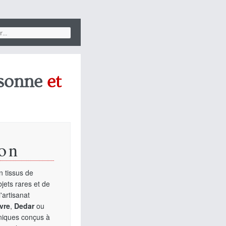
.
sonne
et
on
 tissus de
jets rares et de
'artisanat
vre
,
Dedar
ou
uniques conçus à