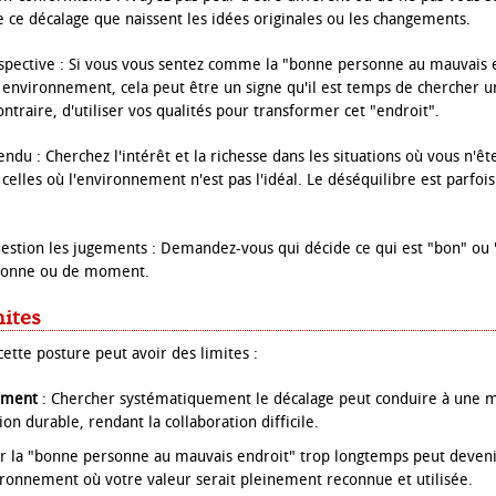
e ce décalage que naissent les idées originales ou les changements.
spective : Si vous vous sentez comme la "bonne personne au mauvais e
e environnement, cela peut être un signe qu'il est temps de chercher u
ntraire, d'utiliser vos qualités pour transformer cet "endroit".
tendu : Cherchez l'intérêt et la richesse dans les situations où vous n'êt
 celles où l'environnement n'est pas l'idéal. Le déséquilibre est parfoi
estion les jugements : Demandez-vous qui décide ce qui est "bon" ou
rsonne ou de moment.
mites
ette posture peut avoir des limites :
lement
: Chercher systématiquement le décalage peut conduire à une ma
n durable, rendant la collaboration difficile.
r la "bonne personne au mauvais endroit" trop longtemps peut deven
ironnement où votre valeur serait pleinement reconnue et utilisée.