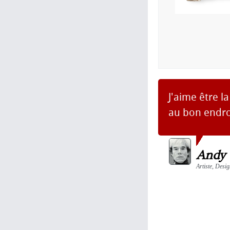
J'aime être 
au bon endro
Andy
Artiste, Desi