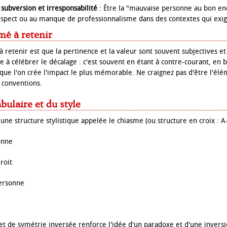
 subversion et irresponsabilité
: Être la "mauvaise personne au bon end
respect ou au manque de professionnalisme dans des contextes qui exig
mé à retenir
 retenir est que la pertinence et la valeur sont souvent subjectives e
à célébrer le décalage : c'est souvent en étant à contre-courant, en br
é que l'on crée l'impact le plus mémorable. Ne craignez pas d'être l'él
s conventions.
bulaire et du style
 une structure stylistique appelée le chiasme (ou structure en croix : A-
onne
roit
personne
ffet de symétrie inversée renforce l'idée d'un paradoxe et d'une invers