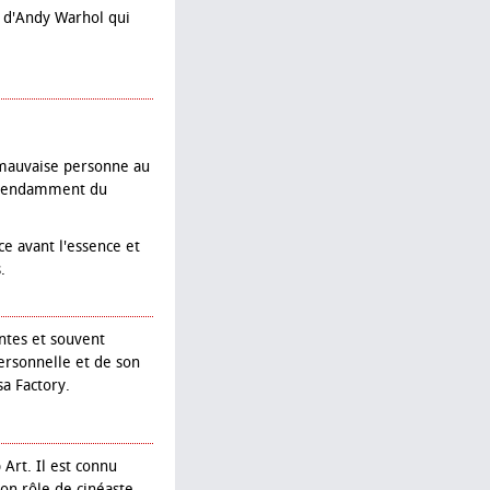
e d'Andy Warhol qui
 "mauvaise personne au
dépendamment du
ce avant l'essence et
.
antes et souvent
ersonnelle et de son
sa Factory.
Art. Il est connu
on rôle de cinéaste,