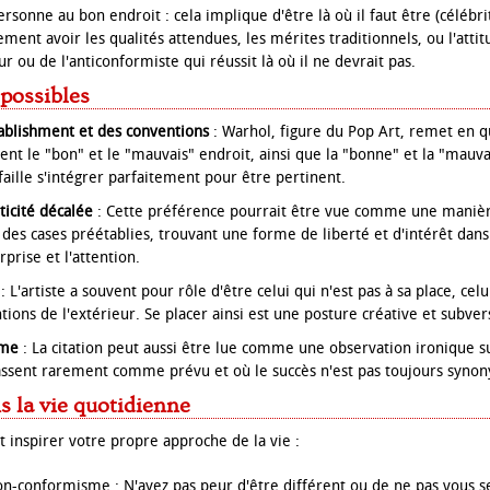
ersonne au bon endroit : cela implique d'être là où il faut être (céléb
ement avoir les qualités attendues, les mérites traditionnels, ou l'atti
ur ou de l'anticonformiste qui réussit là où il ne devrait pas.
 possibles
stablishment et des conventions
: Warhol, figure du Pop Art, remet en qu
sent le "bon" et le "mauvais" endroit, ainsi que la "bonne" et la "mauva
l faille s'intégrer parfaitement pour être pertinent.
ticité décalée
: Cette préférence pourrait être vue comme une manièr
 des cases préétablies, trouvant une forme de liberté et d'intérêt dans
rprise et l'attention.
: L'artiste a souvent pour rôle d'être celui qui n'est pas à sa place, cel
ions de l'extérieur. Se placer ainsi est une posture créative et subver
sme
: La citation peut aussi être lue comme une observation ironique sur
assent rarement comme prévu et où le succès n'est pas toujours syno
s la vie quotidienne
t inspirer votre propre approche de la vie :
n-conformisme : N'ayez pas peur d'être différent ou de ne pas vous se