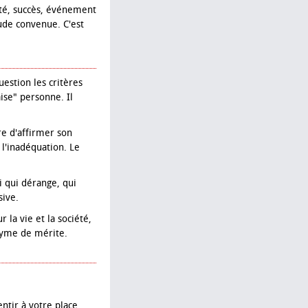
rité, succès, événement
tude convenue. C'est
estion les critères
ise" personne. Il
e d'affirmer son
 l'inadéquation. Le
ui qui dérange, qui
sive.
 la vie et la société,
nyme de mérite.
ntir à votre place.