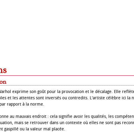
ns
ion
arhol exprime son goût pour la provocation et le décalage. Elle reflèt
ôles et les attentes sont inversés ou contredits. L'artiste célèbre ici l
par rapport à la norme.
nne au mauvais endroit : cela signifie avoir les qualités, les compéte
tuation, mais se retrouver dans un contexte où elles ne sont pas recon
ent gaspillé ou la valeur mal placée.