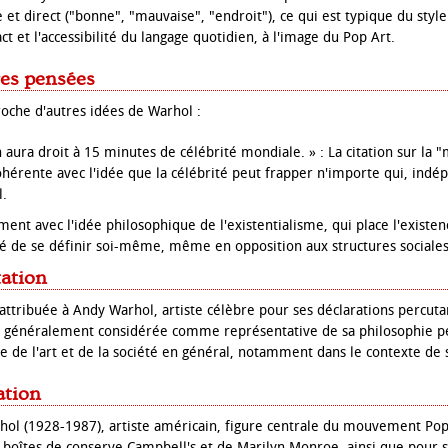
 et direct ("bonne", "mauvaise", "endroit"), ce qui est typique du styl
act et l'accessibilité du langage quotidien, à l'image du Pop Art.
res pensées
oche d'autres idées de Warhol :
n aura droit à 15 minutes de célébrité mondiale. » : La citation sur la
ohérente avec l'idée que la célébrité peut frapper n'importe qui, in
l.
ent avec l'idée philosophique de l'existentialisme, qui place l'existen
erté de se définir soi-même, même en opposition aux structures sociales
tation
on attribuée à Andy Warhol, artiste célèbre pour ses déclarations percut
st généralement considérée comme représentative de sa philosophie p
e de l'art et de la société en général, notamment dans le contexte de 
ation
hol (1928-1987), artiste américain, figure centrale du mouvement Pop 
 boîtes de conserve Campbell's et de Marilyn Monroe, ainsi que pour s