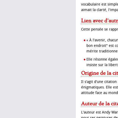
vocabulaire est simple
aimait la clarté, l'imp
Lien avec d’aut
Cette pensée se rappr
« À l'avenir, chacu
bon endroit" est c
mérite traditionne
Elle résonne égalem
insiste sur la lib
Origine de la ci
Il s'agit d'une citati
énigmatiques. Elle e
attitude face au mond
Auteur de la cit
L'auteur est Andy War
pour ses peintures de