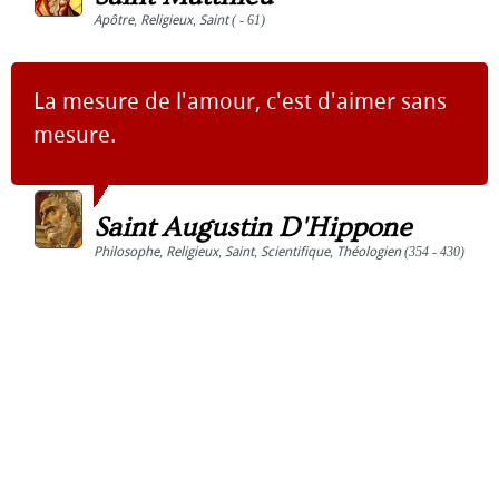
Apôtre
,
Religieux
,
Saint
( - 61)
La mesure de l'amour, c'est d'aimer sans
mesure.
Saint Augustin D'Hippone
Philosophe
,
Religieux
,
Saint
,
Scientifique
,
Théologien
(354 - 430)