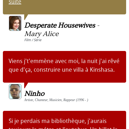
suite
Desperate Housewives
-
Mary Alice
Film / Série
Viens j't'emmène avec moi, la nuit j'ai rêvé
que d'ça, construire une villa à Kinshasa.
Ninho
Artiste, Chanteur, Musicien, Rappeur (1996 - )
Si je perdais ma bibliothèque, j'aurais