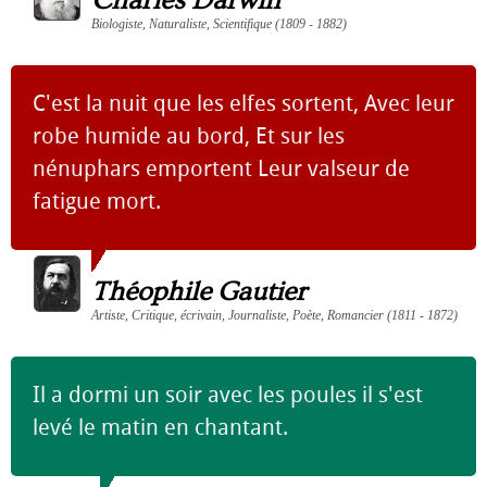
Charles Darwin
Biologiste, Naturaliste, Scientifique (1809 - 1882)
C'est la nuit que les elfes sortent, Avec leur
robe humide au bord, Et sur les
nénuphars emportent Leur valseur de
fatigue mort.
Théophile Gautier
Artiste, Critique, écrivain, Journaliste, Poète, Romancier (1811 - 1872)
Il a dormi un soir avec les poules il s'est
levé le matin en chantant.