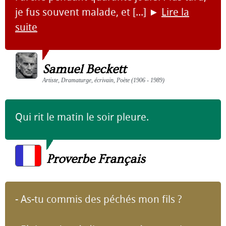
je fus souvent malade, et [...]
►
Lire la
suite
Samuel Beckett
Artiste, Dramaturge, écrivain, Poète (1906 - 1989)
Qui rit le matin le soir pleure.
Proverbe Français
- As-tu commis des péchés mon fils ?