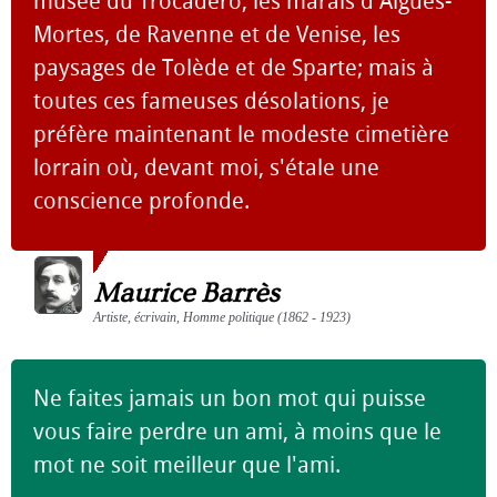
musée du Trocadéro, les marais d'Aigues-
Mortes, de Ravenne et de Venise, les
paysages de Tolède et de Sparte; mais à
toutes ces fameuses désolations, je
préfère maintenant le modeste cimetière
lorrain où, devant moi, s'étale une
conscience profonde.
Maurice Barrès
Artiste, écrivain, Homme politique (1862 - 1923)
Ne faites jamais un bon mot qui puisse
vous faire perdre un ami, à moins que le
mot ne soit meilleur que l'ami.