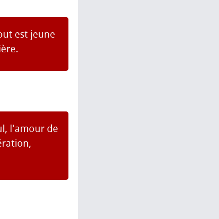
Tout est jeune
ière.
l, l'amour de
ération,