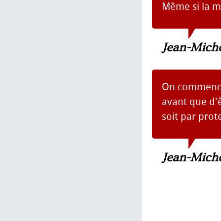
Même si la me
Jean-Mich
On commence 
avant que d'êt
soit par prote
Jean-Mich