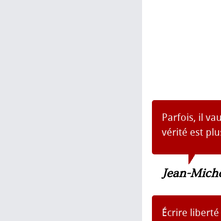
Parfois, il v
vérité est pl
Jean-Mich
Écrire liberté