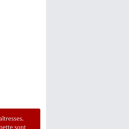
îtresses.
pette sont