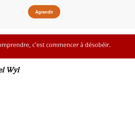
Agrandir
omprendre, c'est commencer à désobéir.
el Wyl