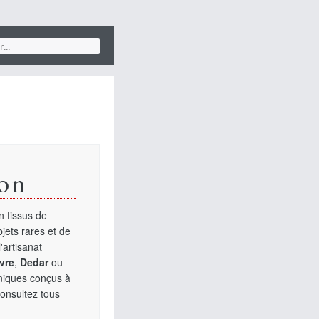
on
 tissus de
jets rares et de
'artisanat
vre
,
Dedar
ou
uniques conçus à
Consultez tous