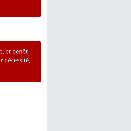
e, et benêt
ar nécessité,