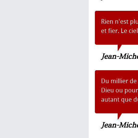
Rien n'est pl
et fier. Le ci
Jean-Mich
Du millier de
Dieu ou pour 
autant que du
Jean-Mich