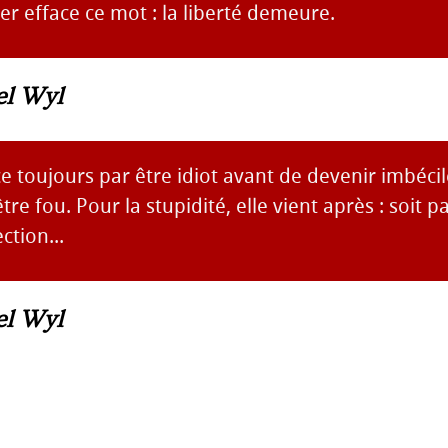
r efface ce mot : la liberté demeure.
el Wyl
toujours par être idiot avant de devenir imbécil
re fou. Pour la stupidité, elle vient après : soit p
ction...
el Wyl