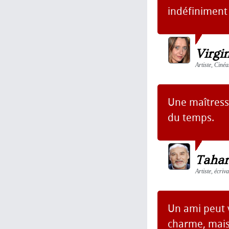
indéfiniment 
Virgi
Artiste, Cinéa
Une maîtress
du temps.
Tahar
Artiste, écriv
Un ami peut 
charme, mais