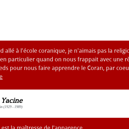
d allé à l'école coranique, je n'aimais pas la religio
, en particulier quand on nous frappait avec une rè
eds pour nous faire apprendre le Coran, par coeur. 
te
 Yacine
ain (1929 - 1989)
e est la maîtresse de l'apparence.