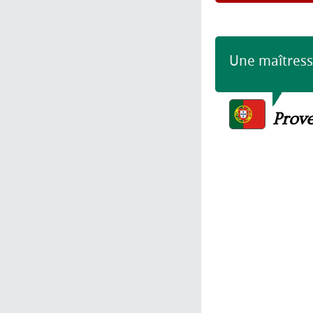
Une maîtress
Prove