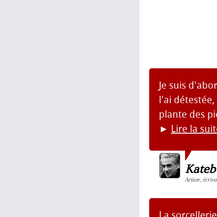
Je suis d'abor
l'ai détestée
plante des pi
►
Lire la sui
Kateb
Artiste, écriv
La sorcelleri