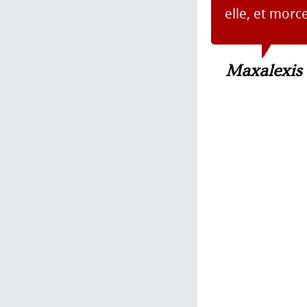
elle, et morc
Maxalexis