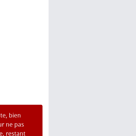
te, bien
ur ne pas
, restant