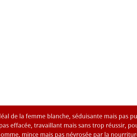
idéal de la femme blanche, séduisante mais pas pu
as effacée, travaillant mais sans trop réussir, po
homme, mince mais pas névrosée par la nourriture