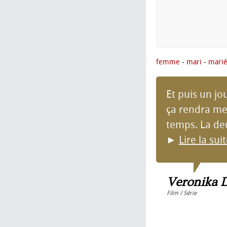
femme
-
mari
-
mari
Et puis un jo
ça rendra me
temps. La deu
►
Lire la sui
Veronika 
Film / Série