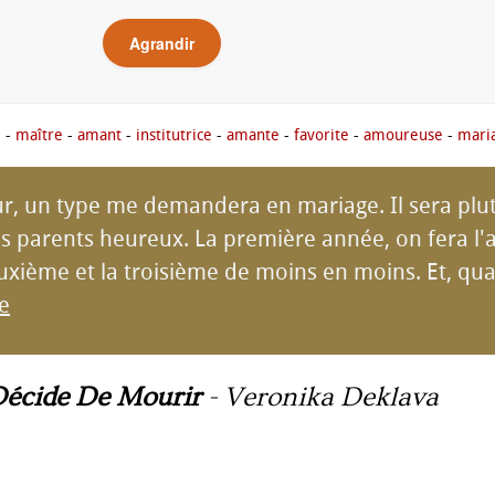
Agrandir
é
-
maître
-
amant
-
institutrice
-
amante
-
favorite
-
amoureuse
-
mari
ur, un type me demandera en mariage. Il sera plutô
s parents heureux. La première année, on fera l'
xième et la troisième de moins en moins. Et, quan
te
Décide De Mourir
-
Veronika Deklava