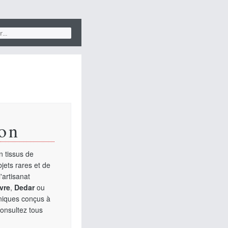
on
 tissus de
jets rares et de
'artisanat
vre
,
Dedar
ou
uniques conçus à
Consultez tous