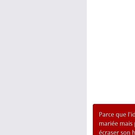
Parce que l'
mariée mais p
écraser son 