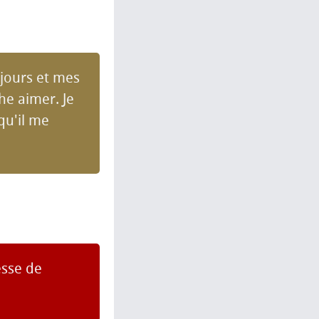
jours et mes
e aimer. Je
qu'il me
esse de