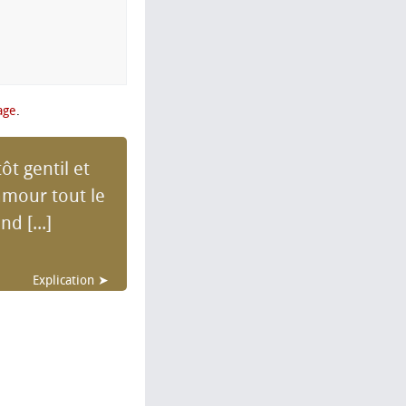
age
.
t gentil et
amour tout le
d [...]
Explication ➤