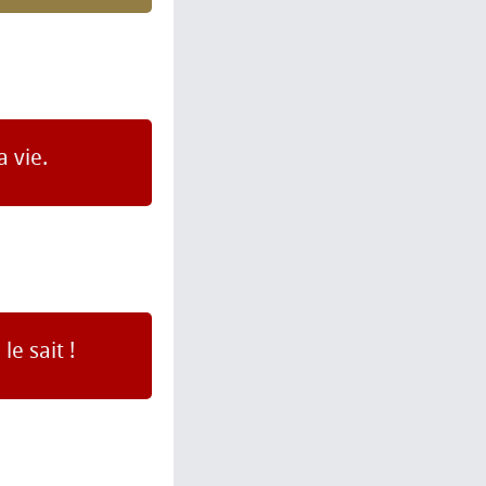
 vie.
e sait !