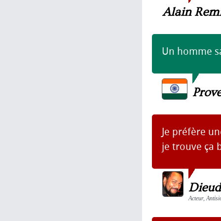
Alain Rem
Un homme sa
Prove
Je préfère un
je trouve ça 
Dieu
Acteur, Antis