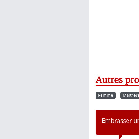
Autres pr
Femme
Maitres
Embrasser un