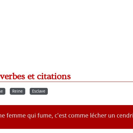
overbes et citations
se
Reine
Esclave
e femme qui fume, c'est comme lécher un cendri