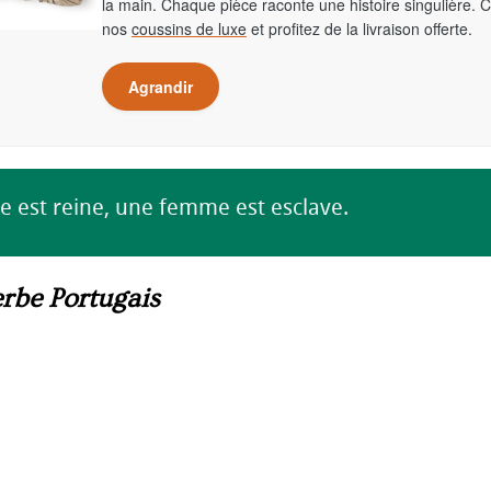
la main. Chaque pièce raconte une histoire singulière. 
nos
coussins de luxe
et profitez de la livraison offerte.
Agrandir
e est reine, une femme est esclave.
rbe Portugais