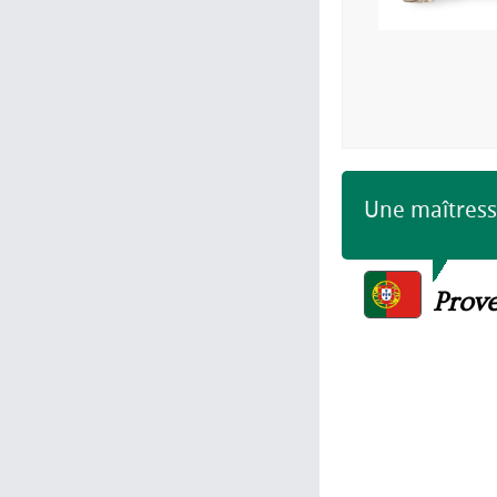
Une maîtress
Prove