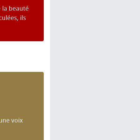
e la beauté
ulées, ils
 une voix