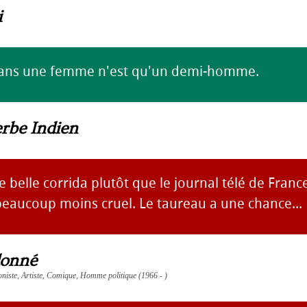
i
ns une femme n'est qu'un demi-homme.
rbe Indien
e belle corrida plutôt que le journal télé de France
beaucoup moins cruel. Le taureau a une chance...
donné
ioniste, Artiste, Comique, Homme politique (1966 - )