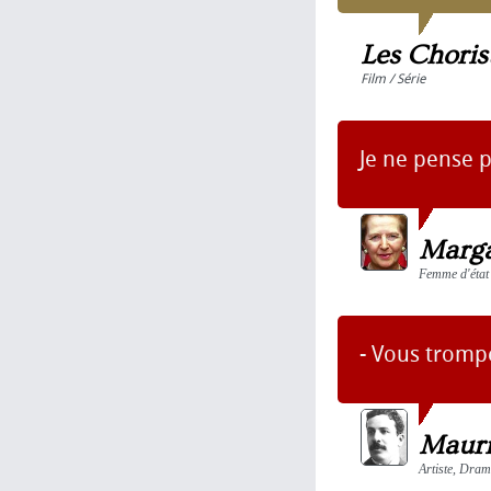
Les Choris
Film / Série
Je ne pense 
Marga
Femme d'état
- Vous trompe
Mauri
Artiste, Dram