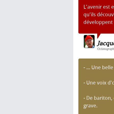
L'avenir est 
qu'ils découv
développent 
Jacqu
Océanographe,
- ... Une bell
- Une voix d'
- De bariton,
grave.