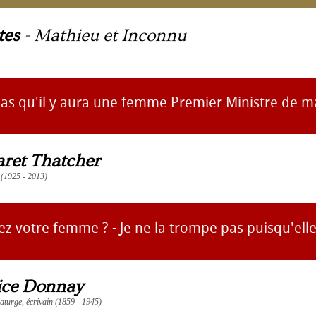
tes
-
Mathieu et Inconnu
pas qu'il y aura une femme Premier Ministre de ma
ret Thatcher
 (1925 - 2013)
z votre femme ? - Je ne la trompe pas puisqu'elle l
ce Donnay
aturge, écrivain (1859 - 1945)