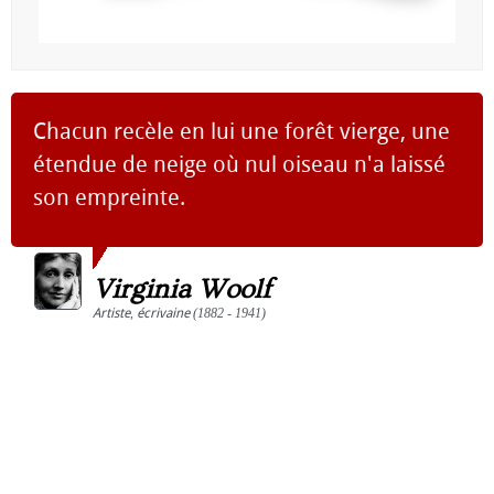
Chacun recèle en lui une forêt vierge, une
étendue de neige où nul oiseau n'a laissé
son empreinte.
Virginia Woolf
Artiste
,
écrivaine
(1882 - 1941)