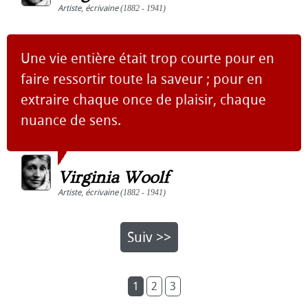
Artiste
,
écrivaine
(1882 - 1941)
Une vie entière était trop courte pour en
faire ressortir toute la saveur ; pour en
extraire chaque once de plaisir, chaque
nuance de sens.
Virginia Woolf
Artiste
,
écrivaine
(1882 - 1941)
Suiv >>
1
2
3