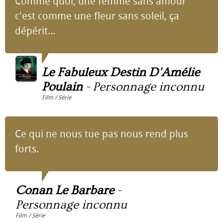
Comme quoi, une femme sans amour
c'est comme une fleur sans soleil, ça
dépérit...
Le Fabuleux Destin D'Amélie
Poulain
-
Personnage inconnu
Film / Série
Ce qui ne nous tue pas nous rend plus
forts.
Conan Le Barbare
-
Personnage inconnu
Film / Série