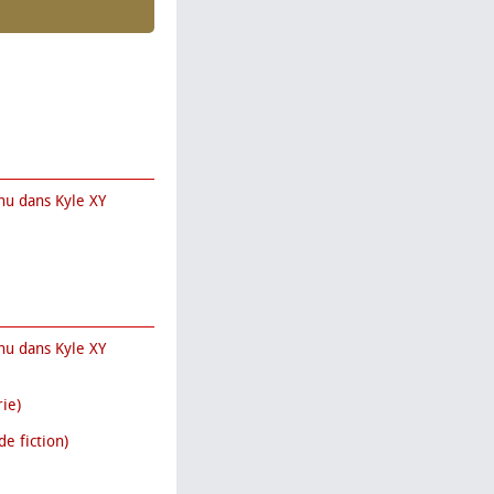
nu dans Kyle XY
nu dans Kyle XY
rie)
e fiction)