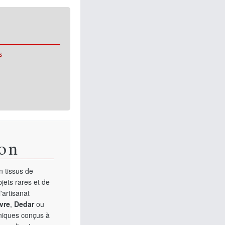
s
on
 tissus de
jets rares et de
'artisanat
vre
,
Dedar
ou
uniques conçus à