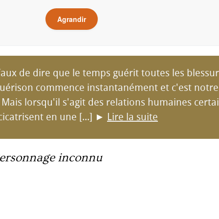
Agrandir
faux de dire que le temps guérit toutes les blessu
guérison commence instantanément et c'est notre
l. Mais lorsqu'il s'agit des relations humaines certa
icatrisent en une [...]
►
Lire la suite
ersonnage inconnu