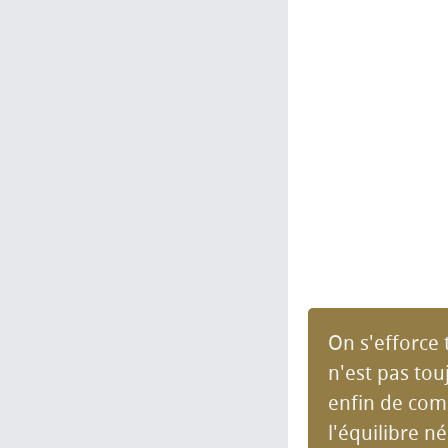
On s'efforce 
n'est pas tou
enfin de com
l'équilibre n