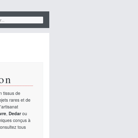
on
 tissus de
jets rares et de
'artisanat
vre
,
Dedar
ou
uniques conçus à
Consultez tous