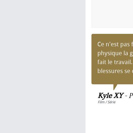
Ce n'est pas 
physique la 
fait le travai
blessures se c
Kyle XY
-
P
Film / Série