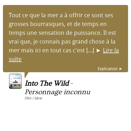
Tout ce que la mer a à offrir ce sont ses
grosses bourrasques, et de temps en
temps une sensation de puissance. Il est
vrai que, je connais pas grand chose à la
mer mais ici en tout cas c'est [...]
►
Lire la
suite
Explication ➤
Into The Wild
-
Personnage inconnu
Film / Série