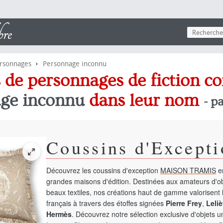
›
ersonnages
Personnage inconnu
ns de personnages de fiction c
ge inconnu
dans leur nom
- p
Coussins d'Excepti
Découvrez les coussins d'exception
MAISON TRAMIS
en
grandes maisons d'édition. Destinées aux amateurs d'ob
beaux textiles, nos créations haut de gamme valorisent l
français à travers des étoffes signées
Pierre Frey
,
Leliè
Hermès
. Découvrez notre sélection exclusive d'objets 