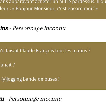
 ans auparavant acheter un autre pardessus. Il ou
deur : « Bonjour Monsieur, c'est encore moi ! »
ins
-
Personnage inconnu
'il faisait Claude François tout les matins ?
eunait ?
on (y)jogging bande de buses !
um
-
Personnage inconnu