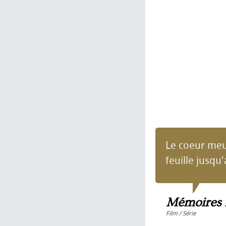
Le coeur meu
feuille jusqu'
Mémoires 
Film / Série