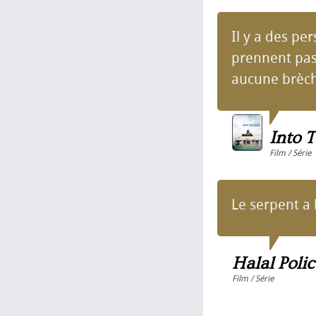
Il y a des pe
prennent pas 
aucune brèch
Into 
Film / Série
Le serpent a 
Halal Polic
Film / Série