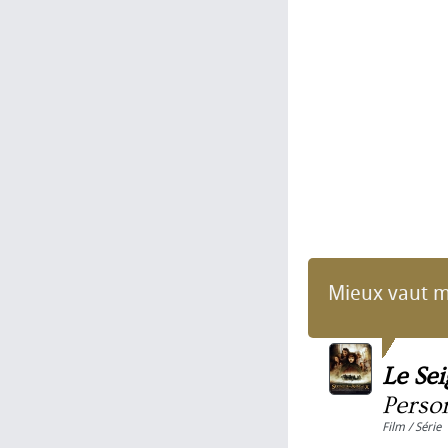
Mieux vaut mo
Le Se
Perso
Film / Série