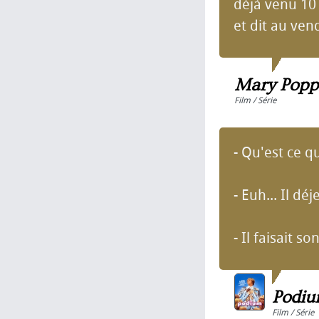
déjà venu 10
et dit au ven
Mary Popp
Film / Série
- Qu'est ce qu
- Euh... Il déj
- Il faisait s
Podi
Film / Série