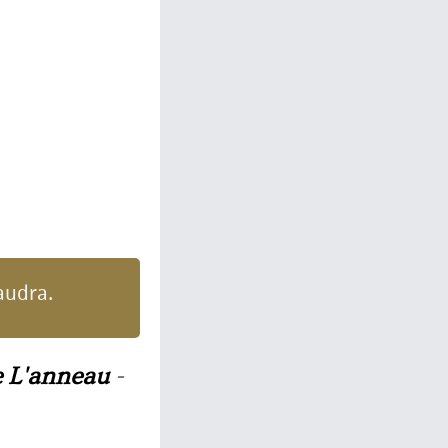
audra.
 L'anneau
-