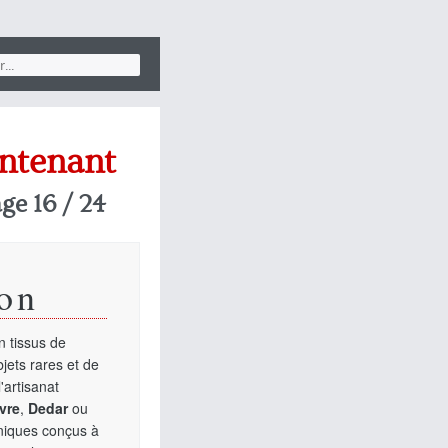
ontenant
age 16 / 24
on
 tissus de
jets rares et de
'artisanat
vre
,
Dedar
ou
uniques conçus à