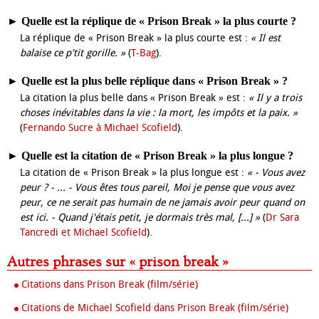
►
Quelle est la réplique de « Prison Break » la plus courte ?
La réplique de « Prison Break » la plus courte est :
« Il est
balaise ce p'tit gorille. »
(
T-Bag
).
►
Quelle est la plus belle réplique dans « Prison Break » ?
La citation la plus belle dans « Prison Break » est :
« Il y a trois
choses inévitables dans la vie : la mort, les impôts et la paix. »
(
Fernando Sucre à Michael Scofield
).
►
Quelle est la citation de « Prison Break » la plus longue ?
La citation de « Prison Break » la plus longue est :
« - Vous avez
peur ? - ... - Vous êtes tous pareil, Moi je pense que vous avez
peur, ce ne serait pas humain de ne jamais avoir peur quand on
est ici. - Quand j'étais petit, je dormais très mal, [...] »
(
Dr Sara
Tancredi et Michael Scofield
).
Autres phrases sur « prison break »
Citations dans Prison Break (film/série)
Citations de Michael Scofield dans Prison Break (film/série)