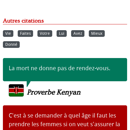
Autres citations
Vie
Faites
Votre
Lui
Avez
Mieux
Donné
La mort ne donne pas de rendez-vous.
Proverbe Kenyan
C'est à se demander à quel âge il faut les
prendre les femmes si on veut s'assurer la