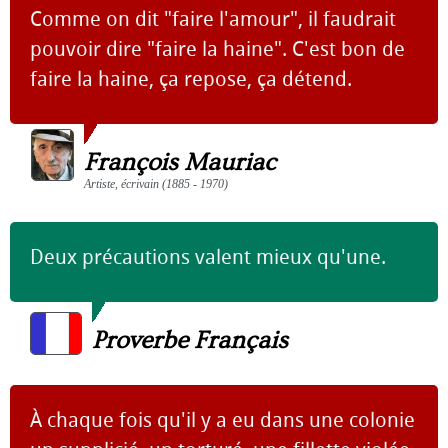
Comme on dit "faire l'amour", il faudrait
pouvoir dire "faire la haine". C'est bon de
faire la haine, ça repose, ça détend.
François Mauriac
Artiste, écrivain (1885 - 1970)
Deux précautions valent mieux qu'une.
Proverbe Français
À chaque fois qu'il y a eu dans une colonie