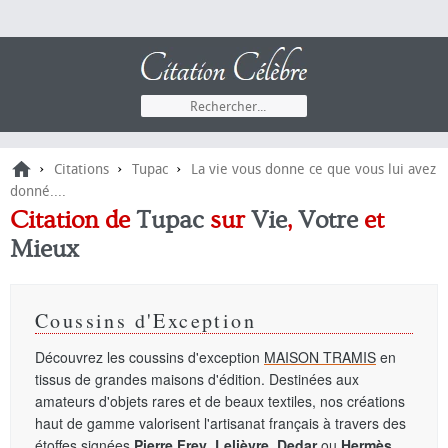
›
›
›
Citations
Tupac
La vie vous donne ce que vous lui avez
donné....
Citation de
Tupac
sur
Vie
,
Votre
et
Mieux
Coussins d'Exception
Découvrez les coussins d'exception
MAISON TRAMIS
en
tissus de grandes maisons d'édition. Destinées aux
amateurs d'objets rares et de beaux textiles, nos créations
haut de gamme valorisent l'artisanat français à travers des
étoffes signées
Pierre Frey
,
Lelièvre
,
Dedar
ou
Hermès
.