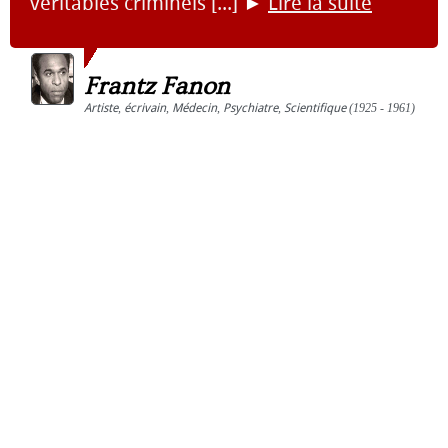
véritables criminels [...]
►
Lire la suite
Frantz Fanon
Artiste
,
écrivain
,
Médecin
,
Psychiatre
,
Scientifique
(1925 - 1961)