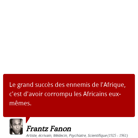
Le grand succès des ennemis de l'Afrique,
c'est d'avoir corrompu les Africains eux-
mêmes.
Frantz Fanon
Artiste
,
écrivain
,
Médecin
,
Psychiatre
,
Scientifique
(1925 - 1961)