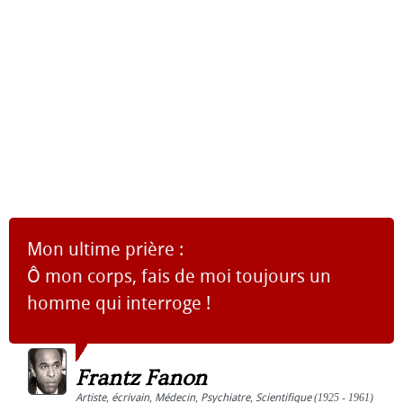
Mon ultime prière :
Ô mon corps, fais de moi toujours un
homme qui interroge !
Frantz Fanon
Artiste
,
écrivain
,
Médecin
,
Psychiatre
,
Scientifique
(1925 - 1961)