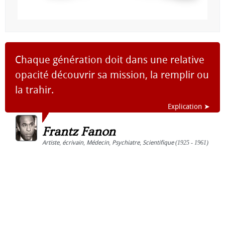
Chaque génération doit dans une relative
opacité découvrir sa mission, la remplir ou
la trahir.
Explication ➤
Frantz Fanon
Artiste
,
écrivain
,
Médecin
,
Psychiatre
,
Scientifique
(1925 - 1961)