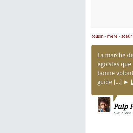
cousin
-
mère
-
soeur
La marche de
égoïstes que 
bonne volonté
guide [...]
►
L
Pulp F
Film / Série