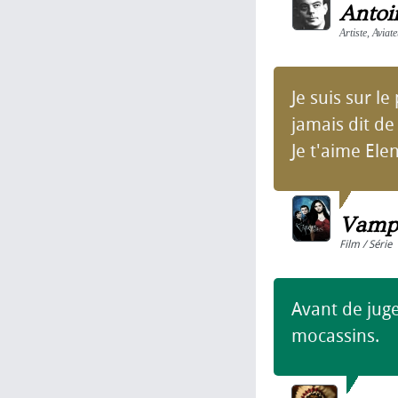
Antoi
Artiste, Aviat
Je suis sur l
jamais dit de 
Je t'aime Elen
Vampi
Film / Série
Avant de juge
mocassins.