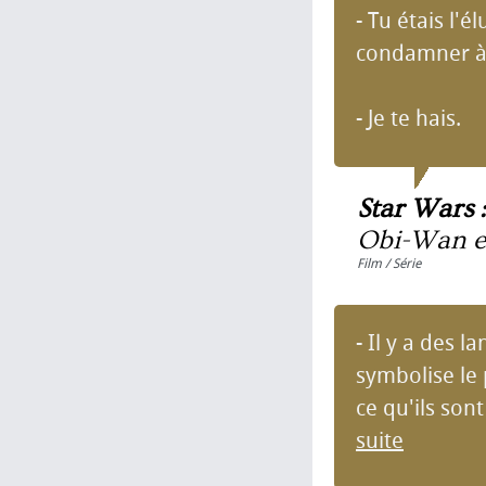
- Tu étais l'é
condamner à l
- Je te hais.
Star Wars 
Obi-Wan e
Film / Série
- Il y a des l
symbolise le 
ce qu'ils son
suite