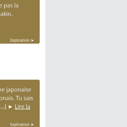
ce pas la
akin.
Explication ➤
erne japonaise
onais. Tu sais
...]
►
Lire la
Explication ➤