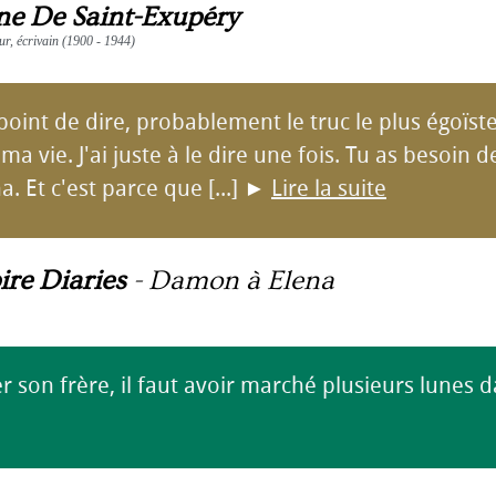
ne De Saint-Exupéry
eur, écrivain (1900 - 1944)
e point de dire, probablement le truc le plus égoïste
ma vie. J'ai juste à le dire une fois. Tu as besoin d
a. Et c'est parce que [...]
►
Lire la suite
re Diaries
-
Damon à Elena
r son frère, il faut avoir marché plusieurs lunes 