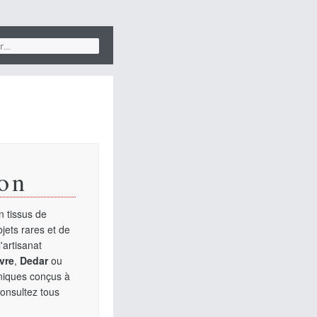
on
 tissus de
jets rares et de
'artisanat
vre
,
Dedar
ou
uniques conçus à
Consultez tous