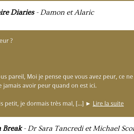
re Diaries
-
Damon et Alaric
eur ?
ous pareil, Moi je pense que vous avez peur, ce ne
jamais avoir peur quand on est ici.
s petit, je dormais très mal, [...]
►
Lire la suite
n Break
-
Dr Sara Tancredi et Michael Scof