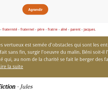
Agrandir
-
fraternité
-
fraternel
-
père
-
fratrie
-
aîné
-
parent
-
Jacques
.
s vertueux est semée d'obstacles qui sont les ent
fait sans fin, surgir l'oeuvre du malin. Béni soit-i
 qui, au nom de la charité se fait le berger des fa
ire la suite
iction
-
Jules