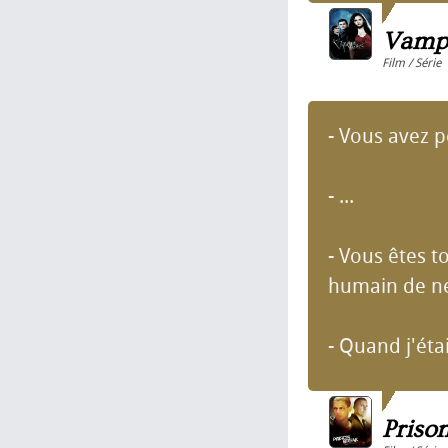
Vampi
Film / Série
- Vous avez p
- ...
- Vous êtes t
humain de ne 
- Quand j'étai
Priso