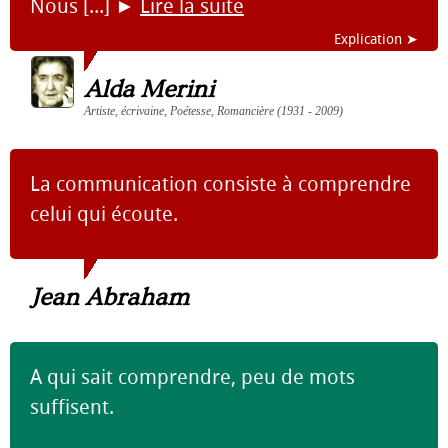
Nous [...]
►
Lire la suite
Explication ➤
Alda Merini
Artiste, écrivaine, Poétesse, Romancière (1931 - 2009)
La communication consiste à comprendre
celui qui écoute.
Jean Abraham
A qui sait comprendre, peu de mots
suffisent.