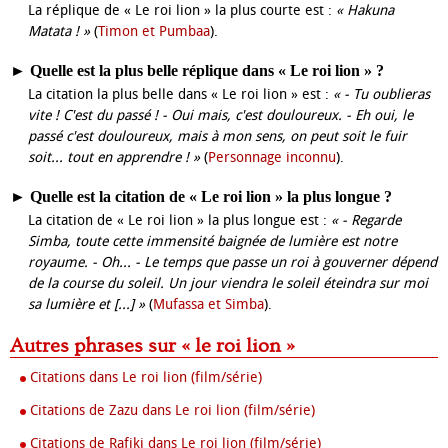
La réplique de « Le roi lion » la plus courte est :
« Hakuna
Matata ! »
(
Timon et Pumbaa
).
►
Quelle est la plus belle réplique dans « Le roi lion » ?
La citation la plus belle dans « Le roi lion » est :
« - Tu oublieras
vite ! C'est du passé ! - Oui mais, c'est douloureux. - Eh oui, le
passé c'est douloureux, mais à mon sens, on peut soit le fuir
soit... tout en apprendre ! »
(
Personnage inconnu
).
►
Quelle est la citation de « Le roi lion » la plus longue ?
La citation de « Le roi lion » la plus longue est :
« - Regarde
Simba, toute cette immensité baignée de lumière est notre
royaume. - Oh... - Le temps que passe un roi à gouverner dépend
de la course du soleil. Un jour viendra le soleil éteindra sur moi
sa lumière et [...] »
(
Mufassa et Simba
).
Autres phrases sur « le roi lion »
Citations dans Le roi lion (film/série)
Citations de Zazu dans Le roi lion (film/série)
Citations de Rafiki dans Le roi lion (film/série)