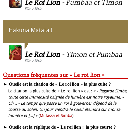
Le Roi Lion
-
Pumbaa et Timon
Film / Série
Hakuna Matata !
Le Roi Lion
-
Timon et Pumbaa
Film / Série
Questions fréquentes sur « Le roi lion »
►
Quelle est la citation de « Le roi lion » la plus culte ?
La citation la plus culte de « Le roi lion » est :
« - Regarde Simba,
toute cette immensité baignée de lumière est notre royaume. -
Oh... - Le temps que passe un roi à gouverner dépend de la
course du soleil. Un jour viendra le soleil éteindra sur moi sa
lumière et [...] »
(
Mufassa et Simba
).
►
Quelle est la réplique de « Le roi lion » la plus courte ?