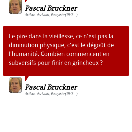
Pascal Bruckner
Artiste
,
écrivain
,
Essayiste
(1948 - )
Le pire dans la vieillesse, ce n'est pas la
diminution physique, c'est le dégoût de
l'humanité. Combien commencent en
subversifs pour finir en grincheux ?
Pascal Bruckner
Artiste
,
écrivain
,
Essayiste
(1948 - )