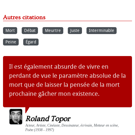
Autres citations
Mort
Débat
Meurtre
Juste
Interminable
Peine
Égard
Il est également absurde de vivre en
perdant de vue le paramètre absolue de la
mort que de laisser la pensée de la mort
prochaine gâcher mon existence.
Roland Topor
Acteur, Artiste, Cinéaste, Dessinateur, écrivain, Metteur en scène,
Poète (1938 - 1997)