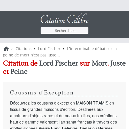
›
›
›
Citations
Lord Fischer
L'interminable débat sur la
peine de mort n'est pas juste...
Citation de
Lord Fischer
sur
Mort
,
Juste
et
Peine
Coussins d'Exception
Découvrez les coussins d'exception
MAISON TRAMIS
en
tissus de grandes maisons d'édition. Destinées aux
amateurs d'objets rares et de beaux textiles, nos créations
haut de gamme valorisent l'artisanat français à travers des
étoffes signées
Pierre Frey
,
Lelièvre
,
Dedar
ou
Hermès
.