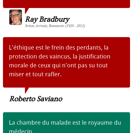
Ray Bradbury
Artiste, écrivain, Romancier (1920 - 2012)
L'éthique est le frein des perdants, la
protection des vaincus, la justification
morale de ceux qui n'ont pas su tout
miser et tout rafler.
Roberto Saviano
La chambre du malade est le royaume du
médecin.