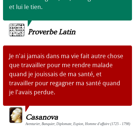
et lui le tien.
Proverbe Latin
Je n'ai jamais dans ma vie fait autre chose
que travailler pour me rendre malade
quand je jouissais de ma santé, et
travailler pour regagner ma santé quand
je l'avais perdue.
Casanova
Aventurier, Banquier, Diplomate, Espion, Homme d'affaire (1725 - 1798)