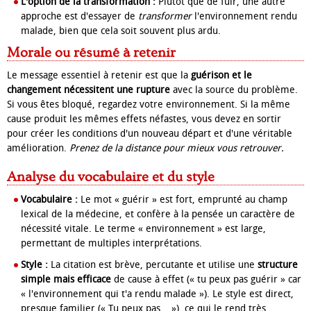
L'option de la transformation :
Plutôt que de fuir, une autre
approche est d'essayer de
transformer
l'environnement rendu
malade, bien que cela soit souvent plus ardu.
Morale ou résumé à retenir
Le message essentiel à retenir est que la
guérison et le
changement nécessitent une rupture
avec la source du problème.
Si vous êtes bloqué, regardez votre environnement. Si la même
cause produit les mêmes effets néfastes, vous devez en sortir
pour créer les conditions d'un nouveau départ et d'une véritable
amélioration.
Prenez de la distance pour mieux vous retrouver.
Analyse du vocabulaire et du style
Vocabulaire :
Le mot « guérir » est fort, emprunté au champ
lexical de la médecine, et confère à la pensée un caractère de
nécessité vitale. Le terme « environnement » est large,
permettant de multiples interprétations.
Style :
La citation est brève, percutante et utilise une
structure
simple mais efficace
de cause à effet (« tu peux pas guérir » car
« l'environnement qui t'a rendu malade »). Le style est direct,
presque familier (« Tu peux pas... »), ce qui le rend très