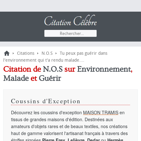
›
›
›
Citations
N.O.S
Tu peux pas guérir dans
l'environnement qui t'a rendu malade....
Citation de
N.O.S
sur
Environnement
,
Malade
et
Guérir
Coussins d'Exception
Découvrez les coussins d'exception
MAISON TRAMIS
en
tissus de grandes maisons d'édition. Destinées aux
amateurs d'objets rares et de beaux textiles, nos créations
haut de gamme valorisent l'artisanat français à travers des
étoffes signées
Pierre Frey
,
Lelièvre
,
Dedar
ou
Hermès
.