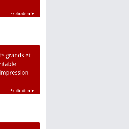
Explication ➤
ifs grands et
ritable
'impression
Explication ➤