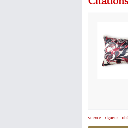
Citation
science
-
rigueur
-
obé