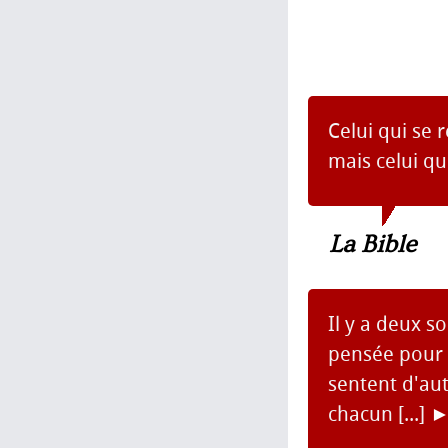
Celui qui se 
mais celui qu
La Bible
Il y a deux s
pensée pour m
sentent d'aut
chacun [...]