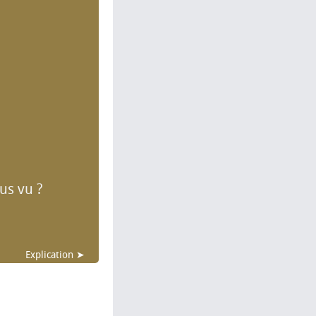
us vu ?
Explication ➤