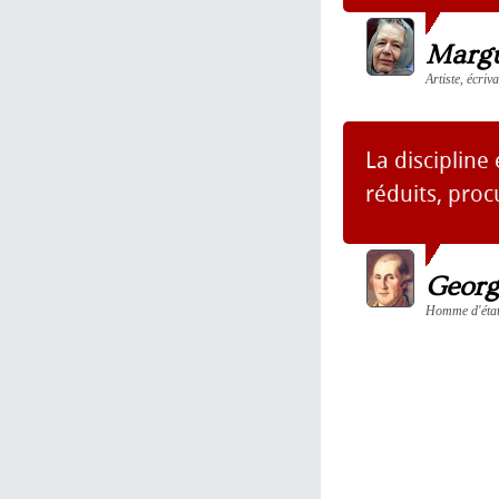
Margu
Artiste, écriv
La disciplin
réduits, procu
Georg
Homme d'état,