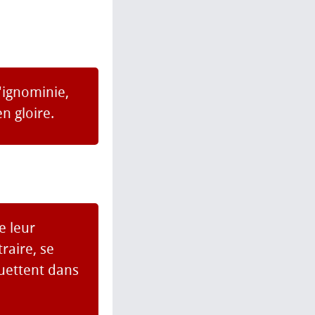
l'ignominie,
n gloire.
e leur
raire, se
guettent dans