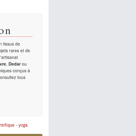
on
 tissus de
jets rares et de
'artisanat
vre
,
Dedar
ou
uniques conçus à
Consultez tous
ntifique
-
yoga
.