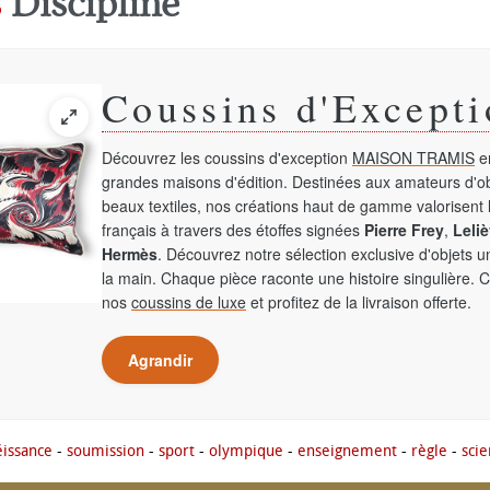
s
Discipline
Coussins d'Excepti
Découvrez les coussins d'exception
MAISON TRAMIS
en
grandes maisons d'édition. Destinées aux amateurs d'ob
beaux textiles, nos créations haut de gamme valorisent l
français à travers des étoffes signées
Pierre Frey
,
Leliè
Hermès
. Découvrez notre sélection exclusive d'objets 
la main. Chaque pièce raconte une histoire singulière. 
nos
coussins de luxe
et profitez de la livraison offerte.
Agrandir
issance
-
soumission
-
sport
-
olympique
-
enseignement
-
règle
-
scie