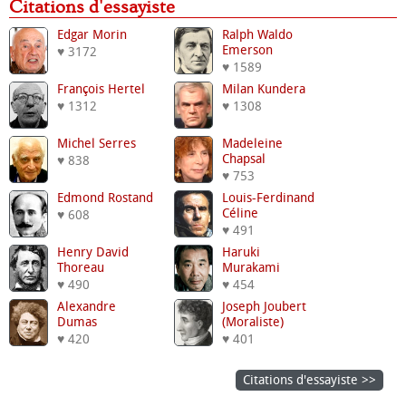
Citations d'essayiste
Edgar Morin
Ralph Waldo
Emerson
♥ 3172
♥ 1589
François Hertel
Milan Kundera
♥ 1312
♥ 1308
Michel Serres
Madeleine
Chapsal
♥ 838
♥ 753
Edmond Rostand
Louis-Ferdinand
Céline
♥ 608
♥ 491
Henry David
Haruki
Thoreau
Murakami
♥ 490
♥ 454
Alexandre
Joseph Joubert
Dumas
(moraliste)
♥ 420
♥ 401
Citations d'essayiste >>