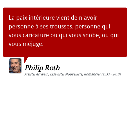
La paix intérieure vient de n'avoir
personne à ses trousses, personne qui
vous caricature ou qui vous snobe, ou qui
vous méjuge.
Philip Roth
Artiste
,
écrivain
,
Essayiste
,
Nouvelliste
,
Romancier
(1933 - 2018)