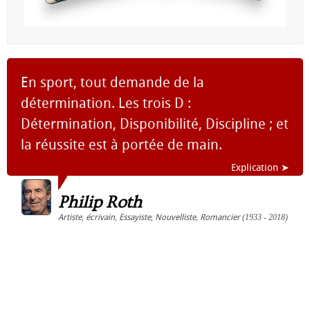
En sport, tout demande de la
détermination. Les trois D :
Détermination, Disponibilité, Discipline ; et
la réussite est à portée de main.
Explication ➤
Philip Roth
Artiste
,
écrivain
,
Essayiste
,
Nouvelliste
,
Romancier
(1933 - 2018)