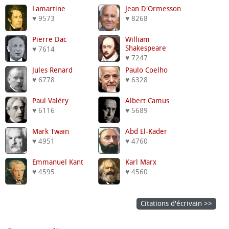
Lamartine
Jean D'Ormesson
♥ 9573
♥ 8268
Pierre Dac
William
Shakespeare
♥ 7614
♥ 7247
Jules Renard
Paulo Coelho
♥ 6778
♥ 6328
Paul Valéry
Albert Camus
♥ 6116
♥ 5689
Mark Twain
Abd El-Kader
♥ 4951
♥ 4760
Emmanuel Kant
Karl Marx
♥ 4595
♥ 4560
Citations d'écrivain >>