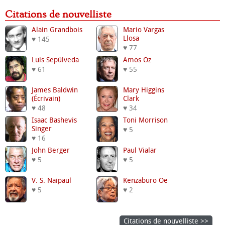
Citations de nouvelliste
Alain Grandbois
Mario Vargas
Llosa
♥ 145
♥ 77
Luis Sepúlveda
Amos Oz
♥ 61
♥ 55
James Baldwin
Mary Higgins
(écrivain)
Clark
♥ 48
♥ 34
Isaac Bashevis
Toni Morrison
Singer
♥ 5
♥ 16
John Berger
Paul Vialar
♥ 5
♥ 5
V. S. Naipaul
Kenzaburo Oe
♥ 5
♥ 2
Citations de nouvelliste >>