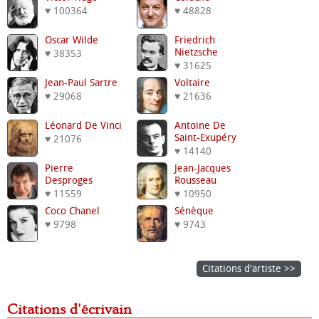
♥ 100364
♥ 48828
Oscar Wilde
Friedrich
Nietzsche
♥ 38353
♥ 31625
Jean-Paul Sartre
Voltaire
♥ 29068
♥ 21636
Léonard De Vinci
Antoine De
Saint-Exupéry
♥ 21076
♥ 14140
Pierre
Jean-Jacques
Desproges
Rousseau
♥ 11559
♥ 10950
Coco Chanel
Sénèque
♥ 9798
♥ 9743
Citations d'artiste >>
Citations d'écrivain