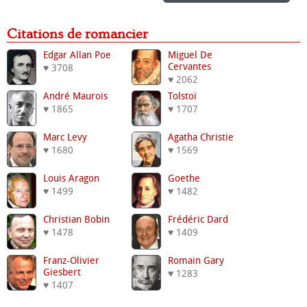
Citations de romancier
Edgar Allan Poe
Miguel De
Cervantes
♥ 3708
♥ 2062
André Maurois
Tolstoï
♥ 1865
♥ 1707
Marc Levy
Agatha Christie
♥ 1680
♥ 1569
Louis Aragon
Goethe
♥ 1499
♥ 1482
Christian Bobin
Frédéric Dard
♥ 1478
♥ 1409
Franz-Olivier
Romain Gary
Giesbert
♥ 1283
♥ 1407