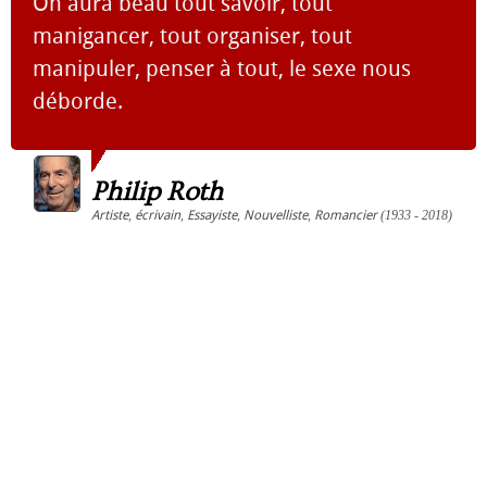
On aura beau tout savoir, tout
manigancer, tout organiser, tout
manipuler, penser à tout, le sexe nous
déborde.
Philip Roth
Artiste
,
écrivain
,
Essayiste
,
Nouvelliste
,
Romancier
(1933 - 2018)