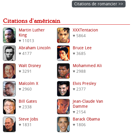
Citations de romancier >>
Citations d'américain
Martin Luther
XXXTentacion
King
♥ 5864
♥ 11013
Abraham Lincoln
Bruce Lee
♥ 4177
♥ 3685
Walt Disney
Mohammed Ali
♥ 3291
♥ 2988
Malcolm X
Elvis Presley
♥ 2960
♥ 2377
Bill Gates
Jean-Claude Van
Damme
♥ 2338
♥ 2154
Steve Jobs
Barack Obama
♥ 1831
♥ 1806