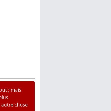
out ; mais
plus
t autre chose