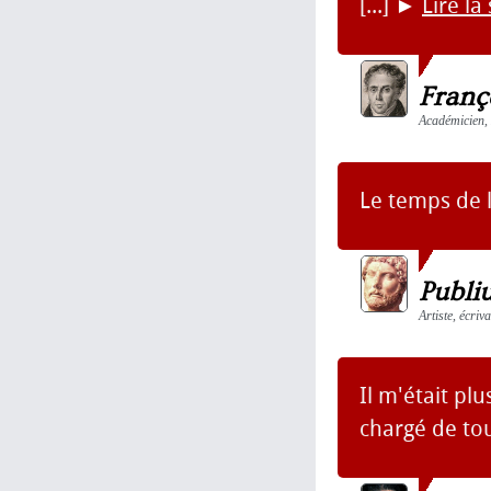
[...]
►
Lire la
Franç
Académicien, 
Le temps de 
Publi
Artiste, écriv
Il m'était pl
chargé de to