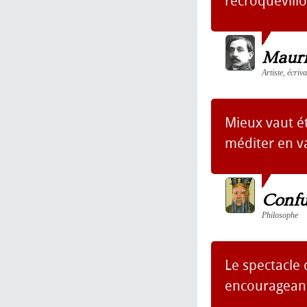
recroquevillo
Mauri
Artiste, écri
Mieux vaut ét
méditer en v
Confu
Philosophe
Le spectacle 
encouragean