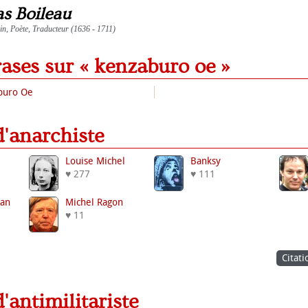
as Boileau
ain, Poète, Traducteur (1636 - 1711)
rases sur « kenzaburo oe »
aburo Oe
 d'anarchiste
Louise Michel
Banksy
♥ 277
♥ 111
an
Michel Ragon
♥ 11
Citati
 d'antimilitariste