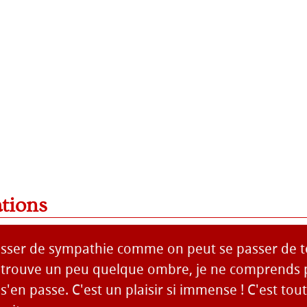
ations
asser de sympathie comme on peut se passer de t
etrouve un peu quelque ombre, je ne comprends 
en passe. C'est un plaisir si immense ! C'est tou