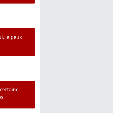
i, je peux
 certaine
s.