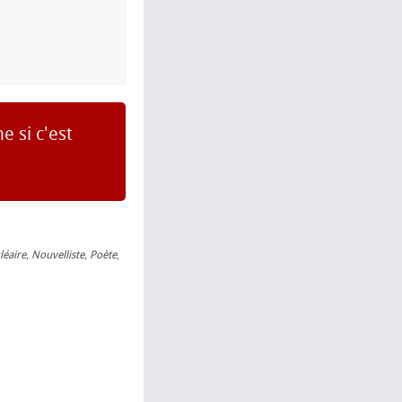
 si c'est
léaire
,
Nouvelliste
,
Poète
,