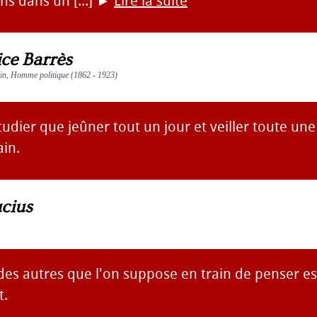
ns dans un [...]
►
Lire la suite
ce Barrès
vain, Homme politique (1862 - 1923)
udier que jeûner tout un jour et veiller toute une
ain.
cius
des autres que l'on suppose en train de penser es
t.