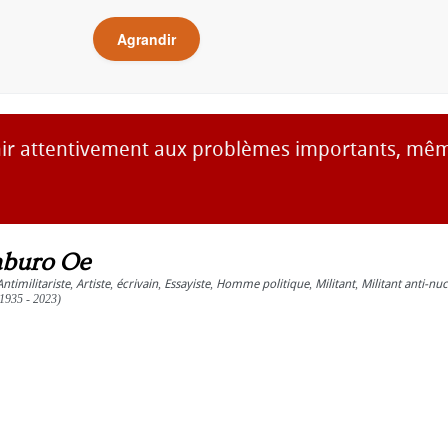
Agrandir
chir attentivement aux problèmes importants, même
buro Oe
Antimilitariste
,
Artiste
,
écrivain
,
Essayiste
,
Homme politique
,
Militant
,
Militant anti-nuc
1935 - 2023)