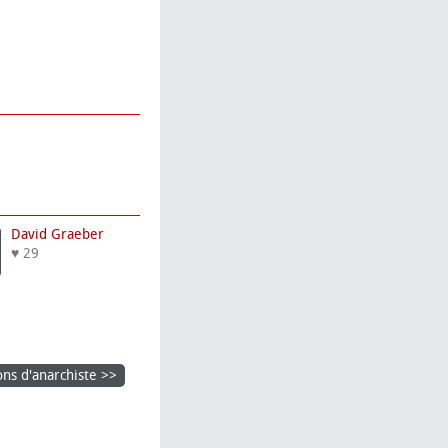
David Graeber
♥ 29
ons d'anarchiste >>