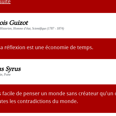
 suite
ois Guizot
Historien, Homme d'état, Scientifique (1787 - 1874)
la réflexion est une économie de temps.
us Syrus
ain, Poète
us facile de penser un monde sans créateur qu'un 
utes les contradictions du monde.