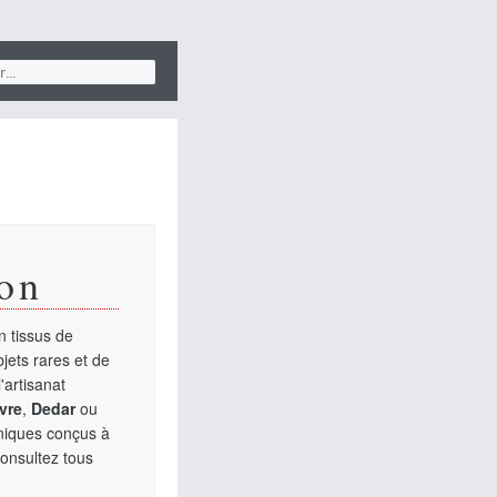
on
 tissus de
jets rares et de
'artisanat
vre
,
Dedar
ou
uniques conçus à
Consultez tous