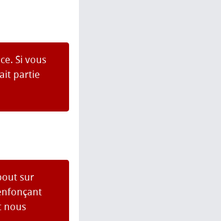
ce. Si vous
it partie
bout sur
 enfonçant
t nous