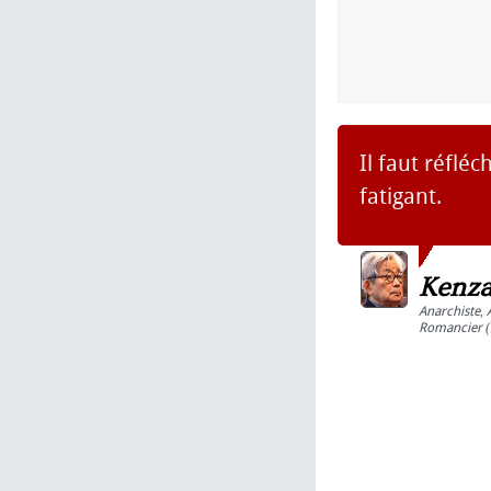
Il faut réflé
fatigant.
Kenza
Anarchiste
,
Romancier
(