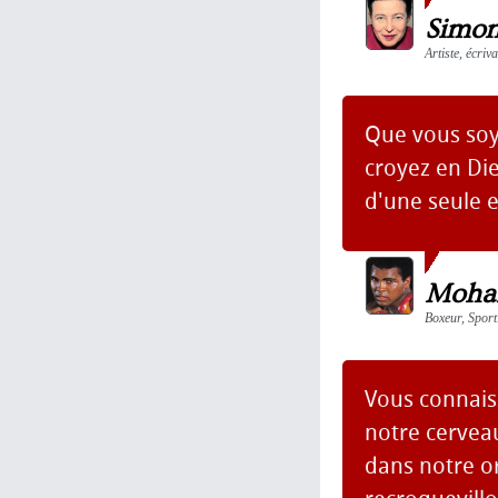
Simon
Artiste, écri
Que vous soy
croyez en Di
d'une seule 
Moha
Boxeur, Sport
Vous connais
notre cerveau
dans notre or