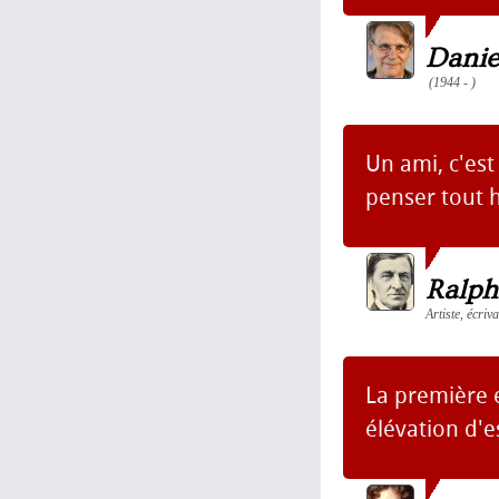
Danie
(1944 - )
Un ami, c'est
penser tout 
Ralph
Artiste, écriv
La première e
élévation d'e