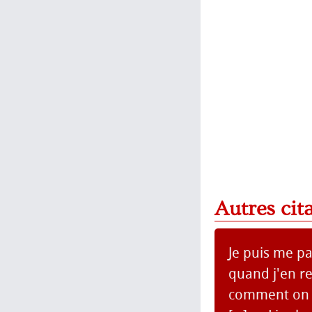
Autres cit
Je puis me p
quand j'en r
comment on s'