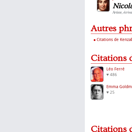
Nicol
Artiste, écriv
Autres ph
Citations de Kenz
Citations
Léo Ferré
♥ 486
Emma Goldm
♥ 25
Citations