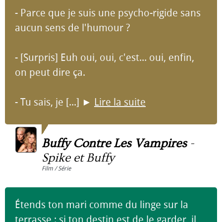
- Parce que je suis une psycho-rigide sans
aucun sens de l'humour ?
- [Surpris] Euh oui, oui, c'est... oui, enfin,
on peut dire ça.
- Tu sais, je [...]
►
Lire la suite
Buffy Contre Les Vampires
-
Spike et Buffy
Film / Série
Étends ton mari comme du linge sur la
terrasse : si ton destin est de le garder, il