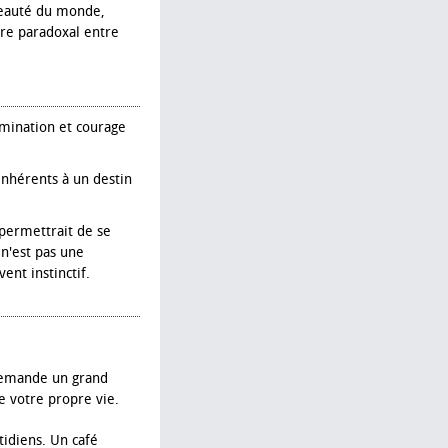
 beauté du monde,
bre paradoxal entre
rmination et courage
nhérents à un destin
 permettrait de se
n'est pas une
ent instinctif.
 demande un grand
e votre propre vie.
tidiens. Un café