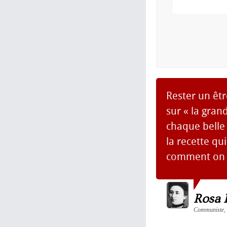
Rester un être
sur « la gra
chaque belle 
la recette qu
comment on l
Rosa 
Communiste, F