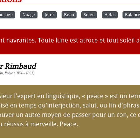
ournée
Nuage
Jeter
Beau
Soleil
Hélas
Balanc
t navrantes. Toute lune est atroce et tout soleil 
r Rimbaud
ain, Poète (1854 - 1891)
eur l'expert en linguistique, « peace » est un te
ilisé en temps qu'interjection, salut, ou fin d'phra
rouver un autre moyen de passer pour un con, ce q
u réussis à merveille. Peace.