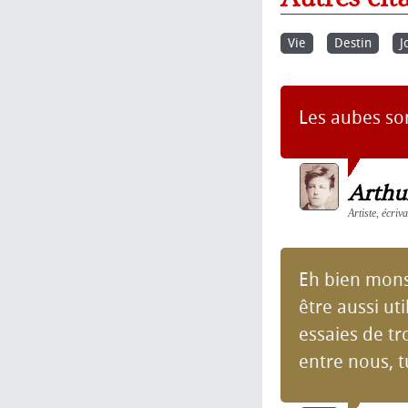
Vie
Destin
J
Les aubes son
Arthu
Artiste, écriv
Eh bien monsi
être aussi ut
essaies de t
entre nous, t