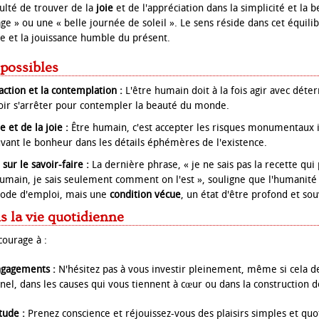
aculté de trouver de la
joie
et de l'appréciation dans la simplicité et la
 » ou une « belle journée de soleil ». Le sens réside dans cet équili
 et la jouissance humble du présent.
 possibles
'action et la contemplation :
L'être humain doit à la fois agir avec déte
avoir s'arrêter pour contempler la beauté du monde.
 et de la joie :
Être humain, c'est accepter les risques monumentaux i
ouvant le bonheur dans les détails éphémères de l'existence.
sur le savoir-faire :
La dernière phrase, « je ne sais pas la recette qui
umain, je sais seulement comment on l'est », souligne que l'humanité 
ode d'emploi, mais une
condition vécue
, un état d'être profond et souv
s la vie quotidienne
ourage à :
gagements :
N'hésitez pas à vous investir pleinement, même si cela
nnel, dans les causes qui vous tiennent à cœur ou dans la construction d
tude :
Prenez conscience et réjouissez-vous des plaisirs simples et quo