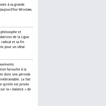
essée à sa grande
u (aujourd'hui Wrocław,
 philosophe et
datrices de la Ligue
adical et sa fin
vie pour un idéal.
ouvements
ion farouche à la
lète donc une période
inébranlable. Le fait
t qu'elle est privée
 sur la « balance » de