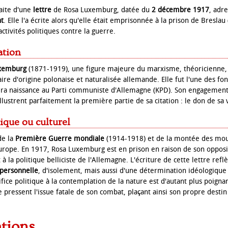
raite d'une
lettre
de Rosa Luxemburg, datée du
2 décembre 1917
, adr
ht
. Elle l'a écrite alors qu'elle était emprisonnée à la prison de Bresla
ctivités politiques contre la guerre.
ation
xemburg
(1871-1919), une figure majeure du marxisme, théoricienne,
ire d'origine polonaise et naturalisée allemande. Elle fut l'une des fon
era naissance au Parti communiste d'Allemagne (KPD). Son engagement r
illustrent parfaitement la première partie de sa citation : le don de sa 
ique ou culturel
de la
Première Guerre mondiale
(1914-1918) et de la montée des m
urope. En 1917, Rosa Luxemburg est en prison en raison de son opposit
 à la politique belliciste de l'Allemagne. L'écriture de cette lettre ref
 personnelle
, d'isolement, mais aussi d'une détermination idéologique 
ifice politique à la contemplation de la nature est d'autant plus poignan
le pressent l'issue fatale de son combat, plaçant ainsi son propre destin
ations