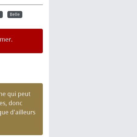
e
Belle
amer.
rme qui peut
ses, donc
ue d'ailleurs