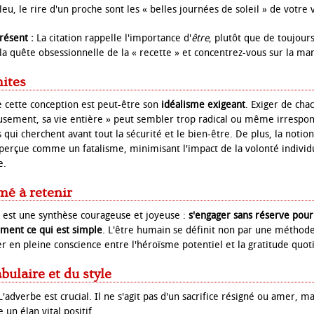
leu, le rire d'un proche sont les « belles journées de soleil » de votre v
présent :
La citation rappelle l'importance d'
être
, plutôt que de toujour
 la quête obsessionnelle de la « recette » et concentrez-vous sur la ma
mites
de cette conception est peut-être son
idéalisme exigeant
. Exiger de cha
oyeusement, sa vie entière » peut sembler trop radical ou même irrespo
 qui cherchent avant tout la sécurité et le bien-être. De plus, la notio
 perçue comme un fatalisme, minimisant l'impact de la volonté individu
e.
mé à retenir
 est une synthèse courageuse et joyeuse :
s'engager sans réserve pour 
ment ce qui est simple
. L'être humain se définit non par une méthode
er en pleine conscience entre l'héroïsme potentiel et la gratitude quot
bulaire et du style
'adverbe est crucial. Il ne s'agit pas d'un sacrifice résigné ou amer, ma
 un élan vital positif.