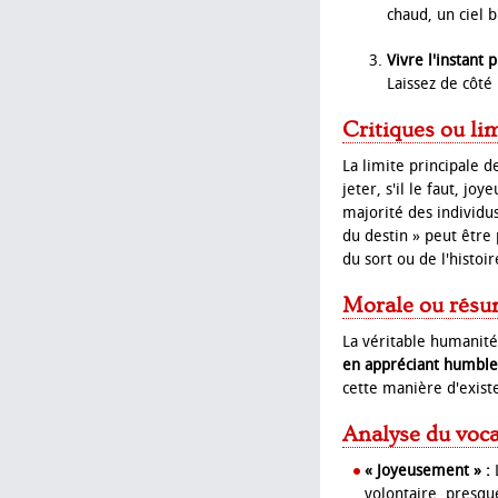
chaud, un ciel b
Vivre l'instant 
Laissez de côté
Critiques ou li
La limite principale 
jeter, s'il le faut, j
majorité des individus
du destin » peut être
du sort ou de l'histoir
Morale ou résu
La véritable humanité
en appréciant humble
cette manière d'exist
Analyse du voca
« Joyeusement » :
L
volontaire, presque