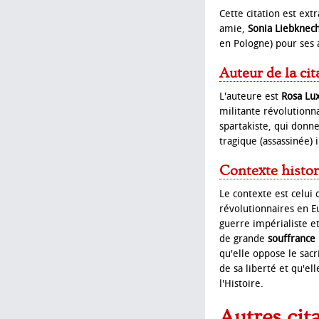
Cette citation est ext
amie,
Sonia Liebknec
en Pologne) pour ses a
Auteur de la cit
L'auteure est
Rosa Lu
militante révolutionna
spartakiste, qui donn
tragique (assassinée) 
Contexte histor
Le contexte est celui 
révolutionnaires en E
guerre impérialiste et
de grande
souffrance
qu'elle oppose le sacr
de sa liberté et qu'el
l'Histoire.
Autres cit