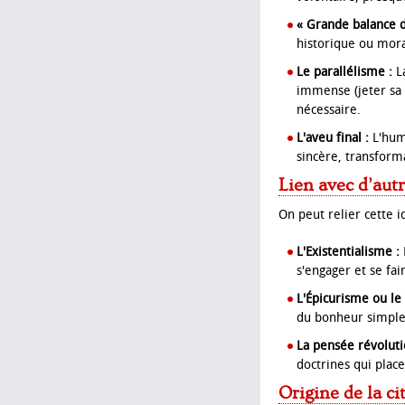
« Grande balance d
historique ou mora
Le parallélisme :
La
immense (jeter sa v
nécessaire.
L'aveu final :
L'humi
sincère, transform
Lien avec d’aut
On peut relier cette i
L'Existentialisme :
s'engager et se fai
L'Épicurisme ou le 
du bonheur simple 
La pensée révoluti
doctrines qui placen
Origine de la ci