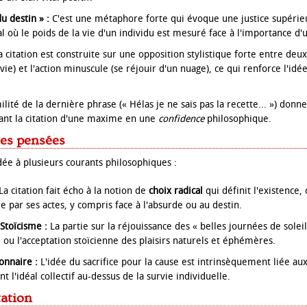
u destin » :
C'est une métaphore forte qui évoque une justice supéri
l où le poids de la vie d'un individu est mesuré face à l'importance d'
 citation est construite sur une opposition stylistique forte entre deux 
ie) et l'action minuscule (se réjouir d'un nuage), ce qui renforce l'idée
lité de la dernière phrase (« Hélas je ne sais pas la recette... ») donn
ant la citation d'une maxime en une
confidence
philosophique.
res pensées
dée à plusieurs courants philosophiques :
La citation fait écho à la notion de
choix radical
qui définit l'existence, 
re par ses actes, y compris face à l'absurde ou au destin.
Stoïcisme :
La partie sur la réjouissance des « belles journées de soleil
ou l'acceptation stoïcienne des plaisirs naturels et éphémères.
onnaire :
L'idée du sacrifice pour la cause est intrinsèquement liée aux
t l'idéal collectif au-dessus de la survie individuelle.
tation