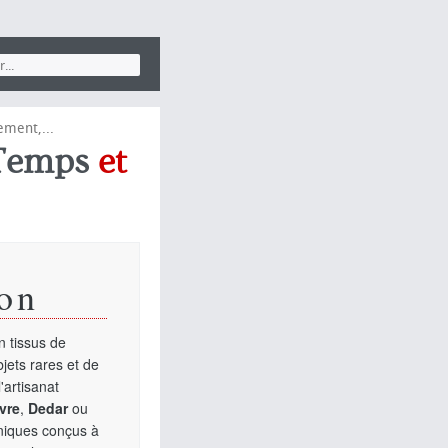
ement,...
Temps
et
on
 tissus de
jets rares et de
'artisanat
vre
,
Dedar
ou
uniques conçus à