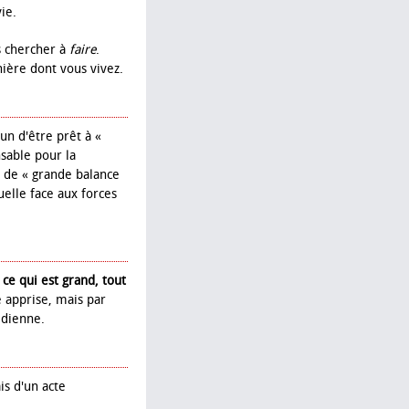
ie.
s chercher à
faire
.
nière dont vous vivez.
cun d'être prêt à «
nsable pour la
n de « grande balance
elle face aux forces
ce qui est grand, tout
 apprise, mais par
idienne.
is d'un acte