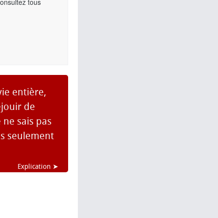
Consultez tous
vie entière,
jouir de
 ne sais pas
ais seulement
Explication ➤