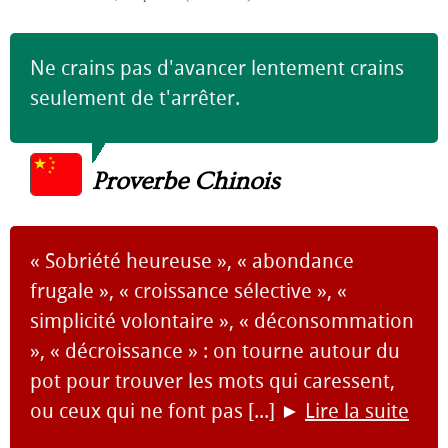
Ne crains pas d'avancer lentement crains
seulement de t'arrêter.
Proverbe Chinois
« Sobriété heureuse », « abondance
frugale », « croissance sélective », «
simplicité volontaire », « déconsommation
», « décroissance » : on tourne autour du
pot pour trouver les mots qui caressent,
ou ceux qui ne font pas [...]
►
Lire la suite