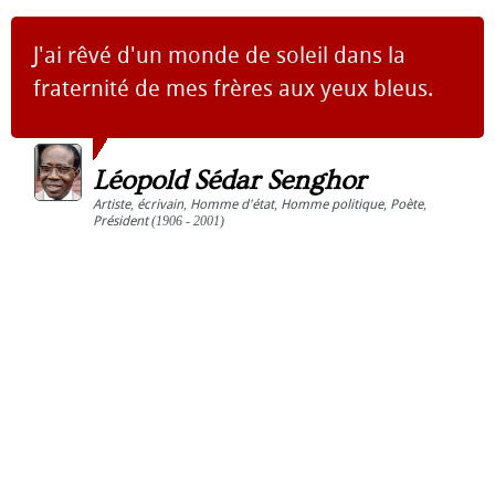
J'ai rêvé d'un monde de soleil dans la
fraternité de mes frères aux yeux bleus.
Léopold Sédar Senghor
Artiste
,
écrivain
,
Homme d'état
,
Homme politique
,
Poète
,
Président
(1906 - 2001)