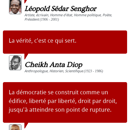
Léopold Sédar Senghor
Artiste
,
écrivain
,
Homme d'état
,
Homme politique
,
Poète
,
Président
(1906 - 2001)
La vérité, c'est ce qui sert.
Cheikh Anta Diop
Anthropologue
,
Historien
,
Scientifique
(1923 - 1986)
La démocratie se construit comme un
édifice, liberté par liberté, droit par droit,
jusqu'à atteindre son point de rupture.