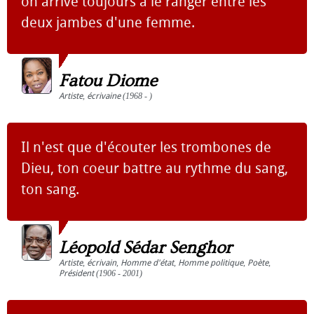
on arrive toujours à le ranger entre les
deux jambes d'une femme.
Fatou Diome
Artiste
,
écrivaine
(1968 - )
Il n'est que d'écouter les trombones de
Dieu, ton coeur battre au rythme du sang,
ton sang.
Léopold Sédar Senghor
Artiste
,
écrivain
,
Homme d'état
,
Homme politique
,
Poète
,
Président
(1906 - 2001)