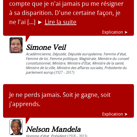
compte que je n'ai jamais pu me résigner
à sa disparition. D'une certaine façon, je
ne l'ai [...]
►
Lire la suite
Explication ➤
Simone Veil
Académicienne
,
Députée
,
Députée européenne
,
Femme d'état
,
Femme de loi
,
Femme politique
,
Magistrate
,
Membre du conseil
constitutionnel
,
Ministre
,
Ministre d'État
,
Ministre de la santé
,
Ministre de la ville
,
Ministre des affaires sociales
,
Présidente du
parlement europ
(1927 - 2017)
Je ne perds jamais. Soit je gagne, soit
j'apprends.
Explication ➤
Nelson Mandela
Homme d'état
,
Président
(1918 - 2013)