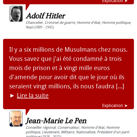
Explication ➤
Adolf Hitler
Chancelier
,
Criminel de guerre
,
Homme d'état
,
Homme politique
,
Nazi
(1889 - 1945)
Il y a six millions de Musulmans chez nous.
Vous savez que j'ai été condamné à trois
mois de prison et à vingt mille euros
d'amende pour avoir dit que le jour où ils
seraient vingt millions, ils nous faudra [...]
►
Lire la suite
Explication ➤
Jean-Marie Le Pen
Conseiller régional
,
Conservateur
,
Homme d'état
,
Homme
politique
,
Lieutenant
,
Militaire
,
Nationaliste
,
Président d'un parti
politique
(1928 - 2025)