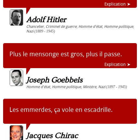
Explication ➤
Adolf Hitler
Chancelier
,
Criminel de guerre
,
Homme d'état
,
Homme politique
,
Nazi
(1889 - 1945)
Plus le mensonge est gros, plus il passe.
Explication ➤
Joseph Goebbels
Homme d'état
,
Homme politique
,
Ministre
,
Nazi
(1897 - 1945)
Les emmerdes, ça vole en escadrille.
Jacques Chirac