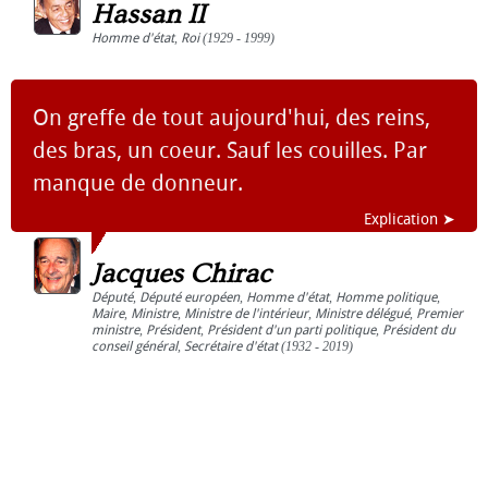
Hassan II
Homme d'état
,
Roi
(1929 - 1999)
On greffe de tout aujourd'hui, des reins,
des bras, un coeur. Sauf les couilles. Par
manque de donneur.
Explication ➤
Jacques Chirac
Député
,
Député européen
,
Homme d'état
,
Homme politique
,
Maire
,
Ministre
,
Ministre de l'intérieur
,
Ministre délégué
,
Premier
ministre
,
Président
,
Président d'un parti politique
,
Président du
conseil général
,
Secrétaire d'état
(1932 - 2019)