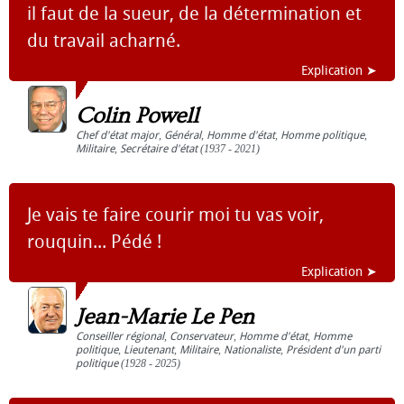
il faut de la sueur, de la détermination et
du travail acharné.
Explication ➤
Colin Powell
Chef d'état major
,
Général
,
Homme d'état
,
Homme politique
,
Militaire
,
Secrétaire d'état
(1937 - 2021)
Je vais te faire courir moi tu vas voir,
rouquin... Pédé !
Explication ➤
Jean-Marie Le Pen
Conseiller régional
,
Conservateur
,
Homme d'état
,
Homme
politique
,
Lieutenant
,
Militaire
,
Nationaliste
,
Président d'un parti
politique
(1928 - 2025)