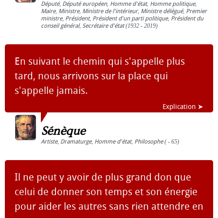
Député
,
Député européen
,
Homme d'état
,
Homme politique
,
Maire
,
Ministre
,
Ministre de l'intérieur
,
Ministre délégué
,
Premier
ministre
,
Président
,
Président d'un parti politique
,
Président du
conseil général
,
Secrétaire d'état
(1932 - 2019)
En suivant le chemin qui s'appelle plus
tard, nous arrivons sur la place qui
s'appelle jamais.
Explication ➤
Sénèque
Artiste
,
Dramaturge
,
Homme d'état
,
Philosophe
( - 65)
Il ne peut y avoir de plus grand don que
celui de donner son temps et son énergie
pour aider les autres sans rien attendre en